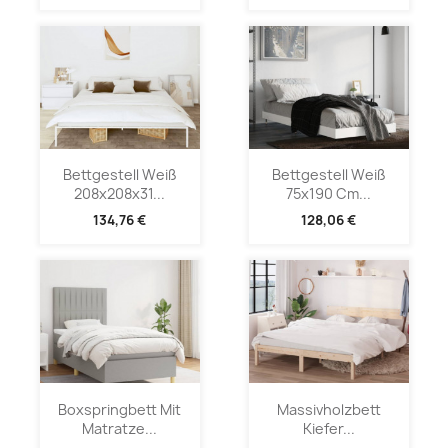
Bettgestell Weiß
Bettgestell Weiß
208x208x31...
75x190 Cm...
134,76 €
128,06 €
Boxspringbett Mit
Massivholzbett
Matratze...
Kiefer...