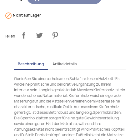

Nicht auf Lager
Teilen
Beschreibung
Artikeldetails
Genießen Sie einen erholsamen Schlaf in diesem Holzbett! Es
wird eine praktische und dekorative Ergänzung zu Ihrem
Interieur sein. Langlebiges Material: Massives Kiefernholz ist ein
wunderschönes Naturmaterial. Kiefernholz weist eine gerade
Maserung auf und die Aststellen verleihen dem Material seine
charakteristische, rustikale Optik. Aus massivem Kiefernholz
gefertigt, ist dieses Bett robust und langlebig.Sperrholzlatten:
Die Sperrholzlatten sorgen für eine gute Gewichtsverteilung
sowie einen guten Halt der Matratze, während ihre
Atmungsaktivität nicht beeinträchtigt wird.Praktisches Kopfteil
und Fußteil: Dank des Kopf- und des Fußteils bleibt die Matratze