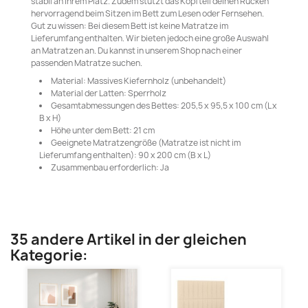
stabil an ihrem Platz. Zudem stützt das Kopfteil deinen Rücken
hervorragend beim Sitzen im Bett zum Lesen oder Fernsehen.
Gut zu wissen: Bei diesem Bett ist keine Matratze im
Lieferumfang enthalten. Wir bieten jedoch eine große Auswahl
an Matratzen an. Du kannst in unserem Shop nach einer
passenden Matratze suchen.
Material: Massives Kiefernholz (unbehandelt)
Material der Latten: Sperrholz
Gesamtabmessungen des Bettes: 205,5 x 95,5 x 100 cm (L x
B x H)
Höhe unter dem Bett: 21 cm
Geeignete Matratzengröße (Matratze ist nicht im
Lieferumfang enthalten): 90 x 200 cm (B x L)
Zusammenbau erforderlich: Ja
35 andere Artikel in der gleichen
Kategorie: