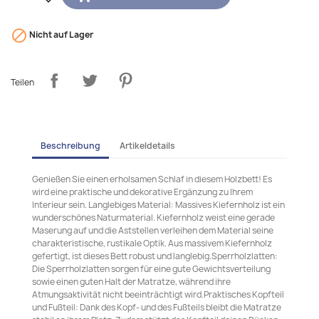

Nicht auf Lager
Teilen
Beschreibung
Artikeldetails
Genießen Sie einen erholsamen Schlaf in diesem Holzbett! Es
wird eine praktische und dekorative Ergänzung zu Ihrem
Interieur sein. Langlebiges Material: Massives Kiefernholz ist ein
wunderschönes Naturmaterial. Kiefernholz weist eine gerade
Maserung auf und die Aststellen verleihen dem Material seine
charakteristische, rustikale Optik. Aus massivem Kiefernholz
gefertigt, ist dieses Bett robust und langlebig.Sperrholzlatten:
Die Sperrholzlatten sorgen für eine gute Gewichtsverteilung
sowie einen guten Halt der Matratze, während ihre
Atmungsaktivität nicht beeinträchtigt wird.Praktisches Kopfteil
und Fußteil: Dank des Kopf- und des Fußteils bleibt die Matratze