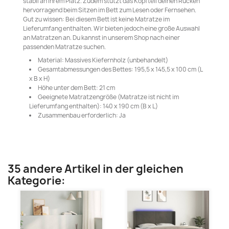
stabil an ihrem Platz. Zudem stützt das Kopfteil deinen Rücken
hervorragend beim Sitzen im Bett zum Lesen oder Fernsehen.
Gut zu wissen: Bei diesem Bett ist keine Matratze im
Lieferumfang enthalten. Wir bieten jedoch eine große Auswahl
an Matratzen an. Du kannst in unserem Shop nach einer
passenden Matratze suchen.
Material: Massives Kiefernholz (unbehandelt)
Gesamtabmessungen des Bettes: 195,5 x 145,5 x 100 cm (L
x B x H)
Höhe unter dem Bett: 21 cm
Geeignete Matratzengröße (Matratze ist nicht im
Lieferumfang enthalten): 140 x 190 cm (B x L)
Zusammenbau erforderlich: Ja
35 andere Artikel in der gleichen
Kategorie: