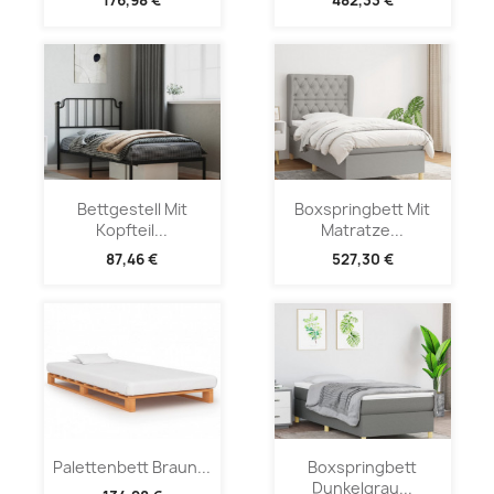
176,98 €
482,33 €
Bettgestell Mit
Boxspringbett Mit
Kopfteil...
Matratze...
87,46 €
527,30 €
Palettenbett Braun...
Boxspringbett
Dunkelgrau...