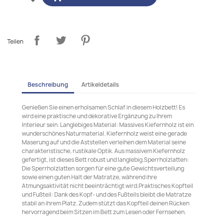
Teilen
Beschreibung
Artikeldetails
Genießen Sie einen erholsamen Schlaf in diesem Holzbett! Es
wird eine praktische und dekorative Ergänzung zu Ihrem
Interieur sein. Langlebiges Material: Massives Kiefernholz ist ein
wunderschönes Naturmaterial. Kiefernholz weist eine gerade
Maserung auf und die Aststellen verleihen dem Material seine
charakteristische, rustikale Optik. Aus massivem Kiefernholz
gefertigt, ist dieses Bett robust und langlebig.Sperrholzlatten:
Die Sperrholzlatten sorgen für eine gute Gewichtsverteilung
sowie einen guten Halt der Matratze, während ihre
Atmungsaktivität nicht beeinträchtigt wird.Praktisches Kopfteil
und Fußteil: Dank des Kopf- und des Fußteils bleibt die Matratze
stabil an ihrem Platz. Zudem stützt das Kopfteil deinen Rücken
hervorragend beim Sitzen im Bett zum Lesen oder Fernsehen.