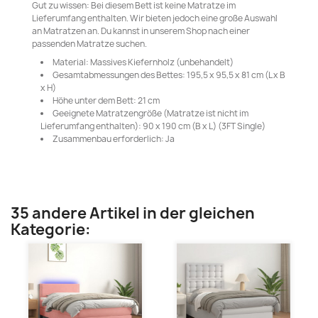
Gut zu wissen: Bei diesem Bett ist keine Matratze im
Lieferumfang enthalten. Wir bieten jedoch eine große Auswahl
an Matratzen an. Du kannst in unserem Shop nach einer
passenden Matratze suchen.
Material: Massives Kiefernholz (unbehandelt)
Gesamtabmessungen des Bettes: 195,5 x 95,5 x 81 cm (L x B
x H)
Höhe unter dem Bett: 21 cm
Geeignete Matratzengröße (Matratze ist nicht im
Lieferumfang enthalten): 90 x 190 cm (B x L) (3FT Single)
Zusammenbau erforderlich: Ja
35 andere Artikel in der gleichen
Kategorie: