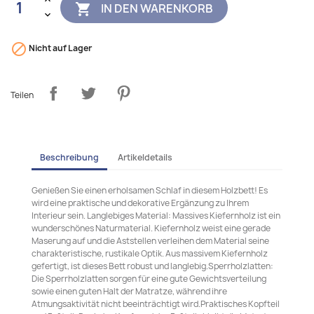
IN DEN WARENKORB


Nicht auf Lager
Teilen
Beschreibung
Artikeldetails
Genießen Sie einen erholsamen Schlaf in diesem Holzbett! Es
wird eine praktische und dekorative Ergänzung zu Ihrem
Interieur sein. Langlebiges Material: Massives Kiefernholz ist ein
wunderschönes Naturmaterial. Kiefernholz weist eine gerade
Maserung auf und die Aststellen verleihen dem Material seine
charakteristische, rustikale Optik. Aus massivem Kiefernholz
gefertigt, ist dieses Bett robust und langlebig.Sperrholzlatten:
Die Sperrholzlatten sorgen für eine gute Gewichtsverteilung
sowie einen guten Halt der Matratze, während ihre
Atmungsaktivität nicht beeinträchtigt wird.Praktisches Kopfteil