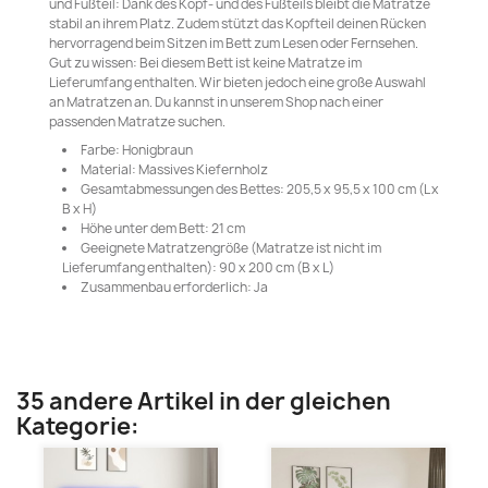
und Fußteil: Dank des Kopf- und des Fußteils bleibt die Matratze
stabil an ihrem Platz. Zudem stützt das Kopfteil deinen Rücken
hervorragend beim Sitzen im Bett zum Lesen oder Fernsehen.
Gut zu wissen: Bei diesem Bett ist keine Matratze im
Lieferumfang enthalten. Wir bieten jedoch eine große Auswahl
an Matratzen an. Du kannst in unserem Shop nach einer
passenden Matratze suchen.
Farbe: Honigbraun
Material: Massives Kiefernholz
Gesamtabmessungen des Bettes: 205,5 x 95,5 x 100 cm (L x
B x H)
Höhe unter dem Bett: 21 cm
Geeignete Matratzengröße (Matratze ist nicht im
Lieferumfang enthalten): 90 x 200 cm (B x L)
Zusammenbau erforderlich: Ja
35 andere Artikel in der gleichen
Kategorie: