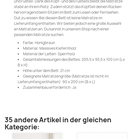
und Fußteil: Dank des Kopf- und des Fußteils bleibt die Matratze
stabil an ihrem Platz. Zudem stützt das Kopfteil deinen Rücken
hervorragend beim Sitzen im Bett zum Lesen oder Fernsehen.
Gut zu wissen:Bei diesem Bett ist keine Matratze im
Lieferumfang enthalten. Wir bieten jedoch eine große Auswahl
an Matratzen an. Du kannst in unserem Shop nach einer
passenden Matratze suchen.
Farbe: Honigbraun
Material: Massives Kiefernholz
Material der Latten: Sperrholz
Gesamtabmessungen des Bettes: 205,5 x 95,5 x 100 cm (L x
B x H)
Höhe unter dem Bett: 21 cm
Geeignete Matratzengröße (Matratze ist nicht im
Lieferumfang enthalten): 90 x 200 cm (B x L)
Zusammenbau erforderlich: Ja
35 andere Artikel in der gleichen
Kategorie: