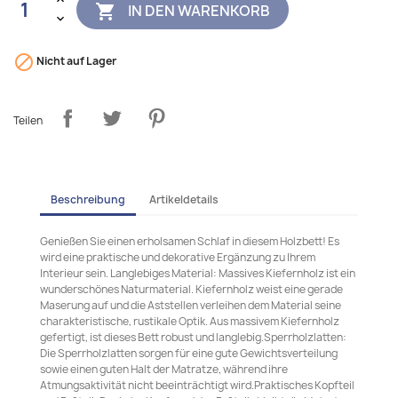
IN DEN WARENKORB


Nicht auf Lager
Teilen
Beschreibung
Artikeldetails
Genießen Sie einen erholsamen Schlaf in diesem Holzbett! Es
wird eine praktische und dekorative Ergänzung zu Ihrem
Interieur sein. Langlebiges Material: Massives Kiefernholz ist ein
wunderschönes Naturmaterial. Kiefernholz weist eine gerade
Maserung auf und die Aststellen verleihen dem Material seine
charakteristische, rustikale Optik. Aus massivem Kiefernholz
gefertigt, ist dieses Bett robust und langlebig.Sperrholzlatten:
Die Sperrholzlatten sorgen für eine gute Gewichtsverteilung
sowie einen guten Halt der Matratze, während ihre
Atmungsaktivität nicht beeinträchtigt wird.Praktisches Kopfteil