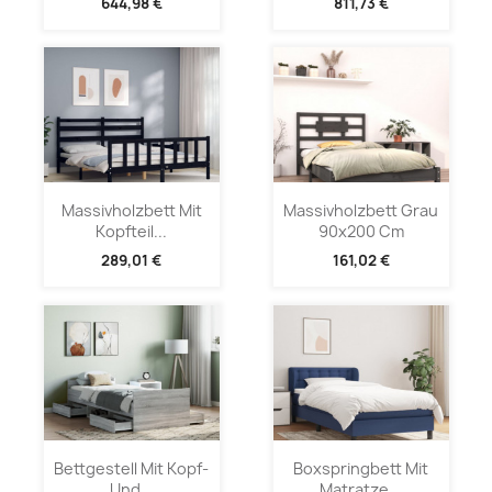
644,98 €
811,73 €
Massivholzbett Mit
Massivholzbett Grau
Kopfteil...
90x200 Cm
289,01 €
161,02 €
Bettgestell Mit Kopf-
Boxspringbett Mit
Und...
Matratze...