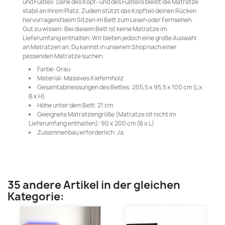
und Fußteil: Dank des Kopf- und des Fußteils bleibt die Matratze
stabil an ihrem Platz. Zudem stützt das Kopfteil deinen Rücken
hervorragend beim Sitzen im Bett zum Lesen oder Fernsehen.
Gut zu wissen: Bei diesem Bett ist keine Matratze im
Lieferumfang enthalten. Wir bieten jedoch eine große Auswahl
an Matratzen an. Du kannst in unserem Shop nach einer
passenden Matratze suchen.
Farbe: Grau
Material: Massives Kiefernholz
Gesamtabmessungen des Bettes: 205,5 x 95,5 x 100 cm (L x
B x H)
Höhe unter dem Bett: 21 cm
Geeignete Matratzengröße (Matratze ist nicht im
Lieferumfang enthalten): 90 x 200 cm (B x L)
Zusammenbau erforderlich: Ja
35 andere Artikel in der gleichen
Kategorie: