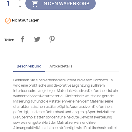
IN DEN WARENKORB


Nicht auf Lager
Teilen
Beschreibung
Artikeldetails
Genießen Sie einen erholsamen Schlaf in diesem Holzbett! Es
wird eine praktische und dekorative Ergänzung zu Ihrem
Interieur sein. Langlebiges Material: Massives Kiefernholz ist ein
wunderschönes Naturmaterial. Kiefernholz weist eine gerade
Maserung auf und die Aststellen verleihen dem Material seine
charakteristische, rustikale Optik. Aus massivem Kiefernholz
gefertigt, ist dieses Bett robust und langlebig.Sperrholzlatten:
Die Sperrholzlatten sorgen für eine gute Gewichtsverteilung
sowie einen guten Halt der Matratze, während ihre
Atmungsaktivität nicht beeinträchtigt wird.Praktisches Kopfteil