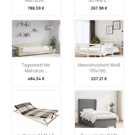
Matratze...
Schwarz...
788,59 €
267,98 €
Tagesbett Mit
Massivholzbett Weiß
Matratze...
135x190...
484,54 €
227,21 €