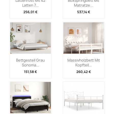
Lattenrost Mit 42
Boxspringbett Mit
Latten 7...
Matratze...
256,01 €
537,14 €
Bettgestell Grau
Massivholzbett Mit
Sonoma...
Kopfteil...
151,58 €
260,42 €