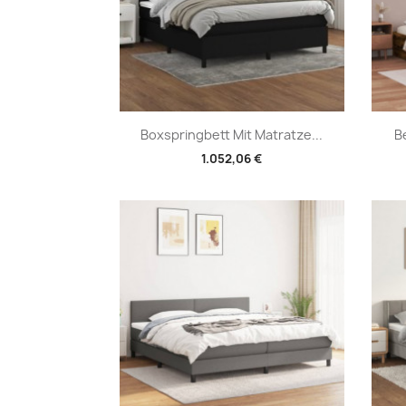
Vorschau

Boxspringbett Mit Matratze...
B
1.052,06 €