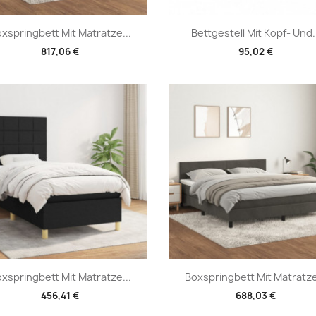
Vorschau
Vorschau


xspringbett Mit Matratze...
Bettgestell Mit Kopf- Und.
817,06 €
95,02 €
Vorschau
Vorschau


xspringbett Mit Matratze...
Boxspringbett Mit Matratze
456,41 €
688,03 €