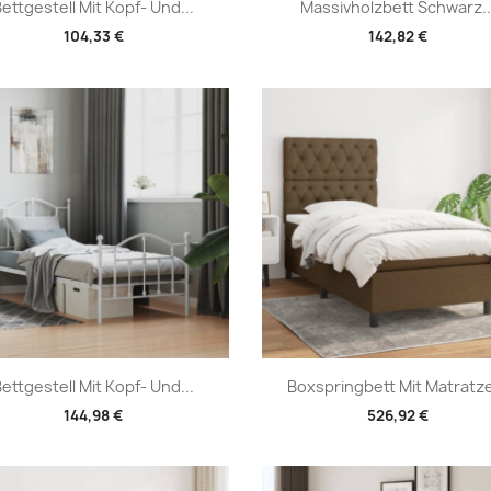
Vorschau
Vorschau


ettgestell Mit Kopf- Und...
Massivholzbett Schwarz..
104,33 €
142,82 €
Vorschau
Vorschau


ettgestell Mit Kopf- Und...
Boxspringbett Mit Matratze
144,98 €
526,92 €