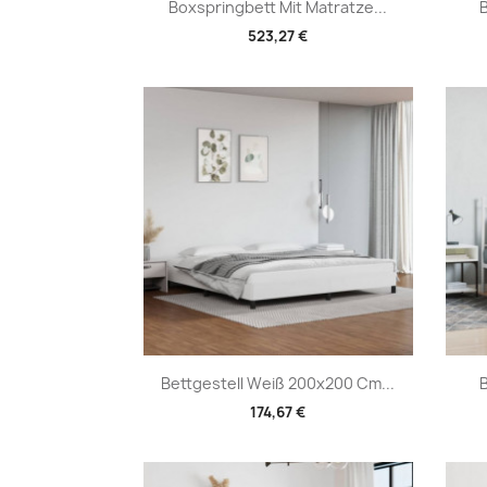
Vorschau

Boxspringbett Mit Matratze...
B
523,27 €
Vorschau

Bettgestell Weiß 200x200 Cm...
B
174,67 €