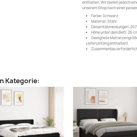
enthalten. Wir bieten jedoch ei
unserem Shop nach einer passe
Farbe: Schwarz
Material: Stahl
Gesamtabmessungen: 207 x 
Höhe unter dem Bett: 26 c
Geeignete Matratzengröße: 
Lieferumfang enthalten)
Zusammenbau erforderlich
en Kategorie: