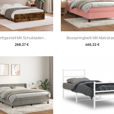
Vorschau
Vorschau


ettgestell Mit Schubladen...
Boxspringbett Mit Matratze
268,27 €
466,22 €