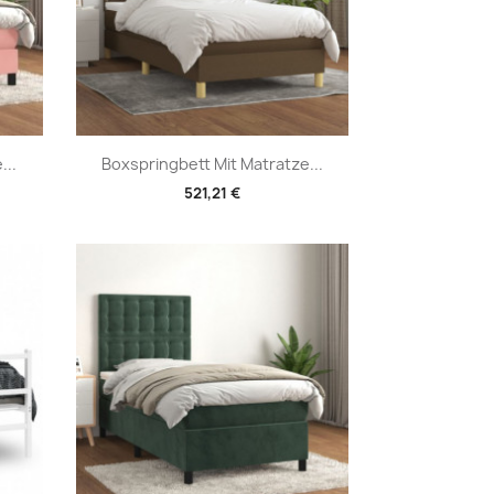
Vorschau

...
Boxspringbett Mit Matratze...
521,21 €