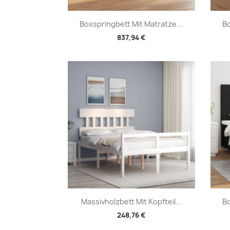
Vorschau

Boxspringbett Mit Matratze...
Bo
837,94 €
Vorschau

Massivholzbett Mit Kopfteil...
Bo
248,76 €