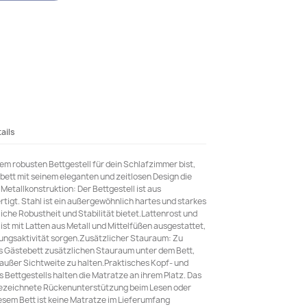
ails
m robusten Bettgestell für dein Schlafzimmer bist,
lbett mit seinem eleganten und zeitlosen Design die
Metallkonstruktion: Der Bettgestell ist aus
tigt. Stahl ist ein außergewöhnlich hartes und starkes
iche Robustheit und Stabilität bietet.Lattenrost und
 ist mit Latten aus Metall und Mittelfüßen ausgestattet,
mungsaktivität sorgen.Zusätzlicher Stauraum: Zu
as Gästebett zusätzlichen Stauraum unter dem Bett,
ußer Sichtweite zu halten.Praktisches Kopf- und
es Bettgestells halten die Matratze an ihrem Platz. Das
gezeichnete Rückenunterstützung beim Lesen oder
esem Bett ist keine Matratze im Lieferumfang