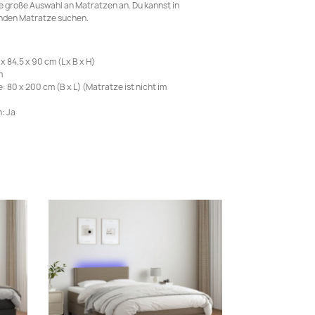
ne große Auswahl an Matratzen an. Du kannst in
nden Matratze suchen.
84,5 x 90 cm (L x B x H)
m
80 x 200 cm (B x L) (Matratze ist nicht im
: Ja