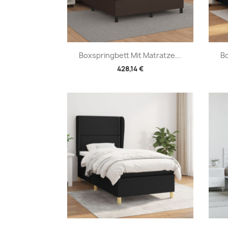
Vorschau

Boxspringbett Mit Matratze...
Bo
428,14 €