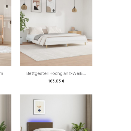
Vorschau

Cm
Bettgestell Hochglanz-Weiß...
163,03 €