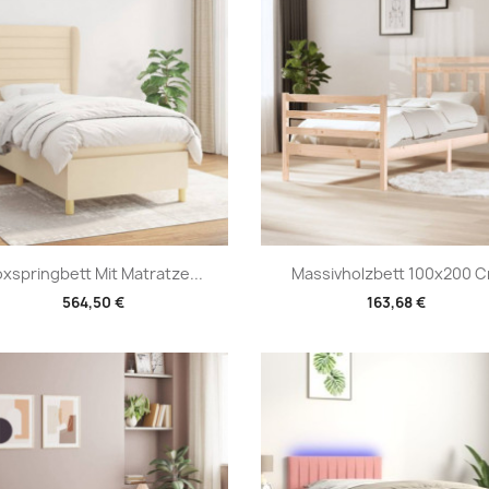
Vorschau
Vorschau


xspringbett Mit Matratze...
Massivholzbett 100x200 
564,50 €
163,68 €