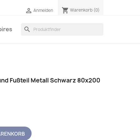
shopping_cart

Warenkorb
(0)
Anmelden
ires
search
 und Fußteil Metall Schwarz 80x200
ARENKORB