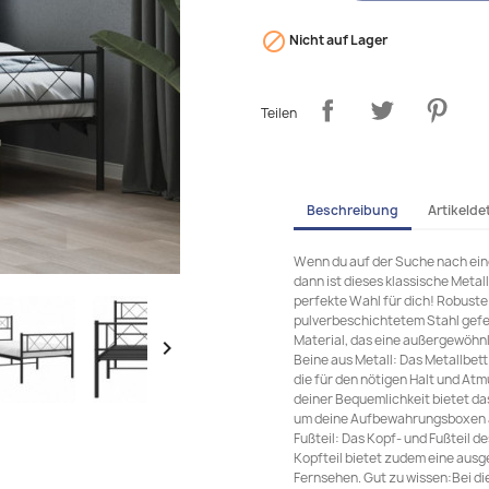

Nicht auf Lager
Teilen
Beschreibung
Artikeldet
Wenn du auf der Suche nach eine
dann ist dieses klassische Metal
perfekte Wahl für dich! Robuste 
pulverbeschichtetem Stahl gefer
Material, das eine außergewöhnl

Beine aus Metall: Das Metallbett
die für den nötigen Halt und At
deiner Bequemlichkeit bietet d
um deine Aufbewahrungsboxen a
Fußteil: Das Kopf- und Fußteil d
Kopfteil bietet zudem eine aus
Fernsehen. Gut zu wissen:Bei di