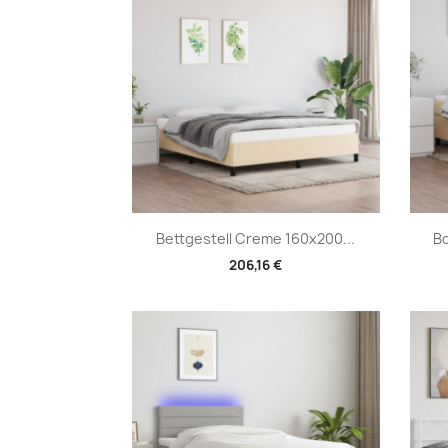
Vorschau

Bettgestell Creme 160x200...
Bo
206,16 €