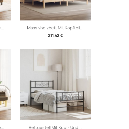
Vorschau

...
Massivholzbett Mit Kopfteil...
211,42 €
Vorschau

...
Bettgestell Mit Kopf- Und...