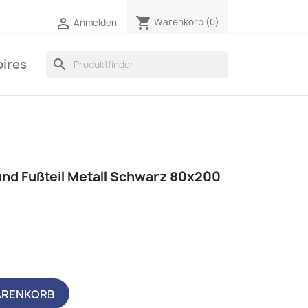
shopping_cart

Warenkorb
(0)
Anmelden
ires
search
 und Fußteil Metall Schwarz 80x200
ARENKORB