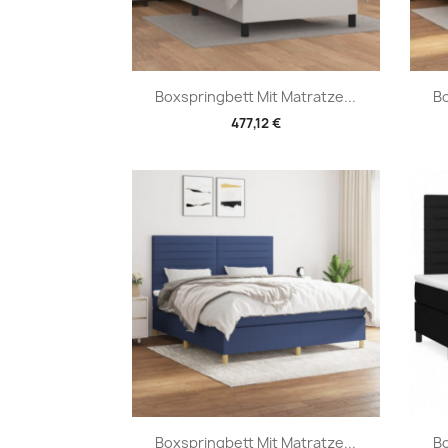
Vorschau

Boxspringbett Mit Matratze...
Bo
477,12 €
Vorschau

Boxspringbett Mit Matratze...
Bo