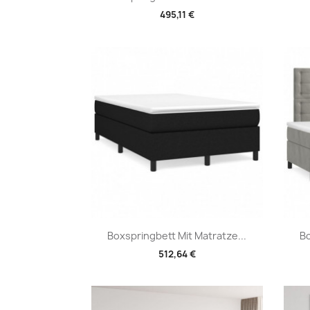
495,11 €
Vorschau

Boxspringbett Mit Matratze...
Bo
512,64 €