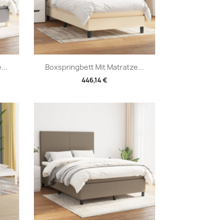
Vorschau

...
Boxspringbett Mit Matratze...
446,14 €