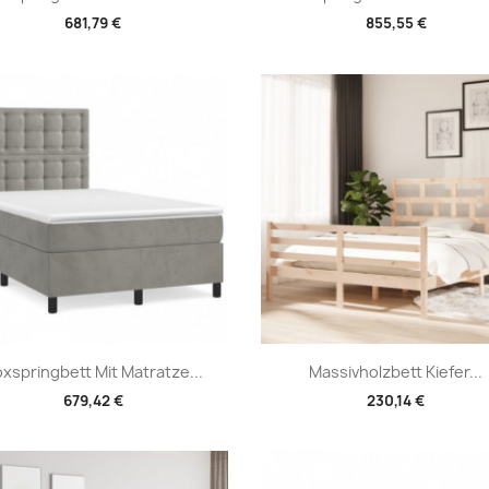
681,79 €
855,55 €
Vorschau
Vorschau


xspringbett Mit Matratze...
Massivholzbett Kiefer...
679,42 €
230,14 €