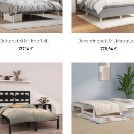
Vorschau
Vorschau


Bettgestell Mit Kopfteil...
Boxspringbett Mit Matratze
137,14 €
776,64 €