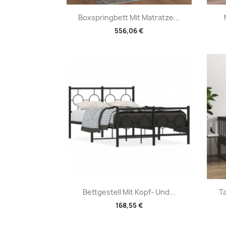
Vorschau

Boxspringbett Mit Matratze...
556,06 €
Vorschau

Bettgestell Mit Kopf- Und...
T
168,55 €