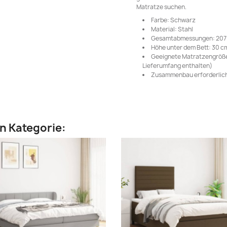
Matratze suchen.
Farbe: Schwarz
Material: Stahl
Gesamtabmessungen: 207 x 
Höhe unter dem Bett: 30 c
Geeignete Matratzengröße: 
Lieferumfang enthalten)
Zusammenbau erforderlich
en Kategorie: