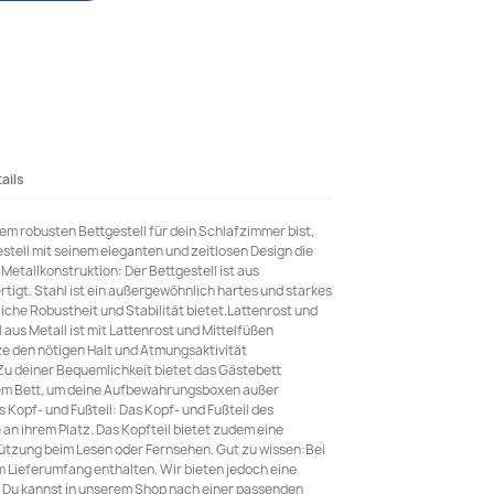
ails
m robusten Bettgestell für dein Schlafzimmer bist,
estell mit seinem eleganten und zeitlosen Design die
Metallkonstruktion: Der Bettgestell ist aus
tigt. Stahl ist ein außergewöhnlich hartes und starkes
iche Robustheit und Stabilität bietet.Lattenrost und
 aus Metall ist mit Lattenrost und Mittelfüßen
ze den nötigen Halt und Atmungsaktivität
Zu deiner Bequemlichkeit bietet das Gästebett
em Bett, um deine Aufbewahrungsboxen außer
 Kopf- und Fußteil: Das Kopf- und Fußteil des
 an ihrem Platz. Das Kopfteil bietet zudem eine
tzung beim Lesen oder Fernsehen. Gut zu wissen:Bei
im Lieferumfang enthalten. Wir bieten jedoch eine
 Du kannst in unserem Shop nach einer passenden