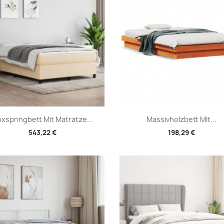
Vorschau
Vorschau


xspringbett Mit Matratze...
Massivholzbett Mit...
543,22 €
198,29 €