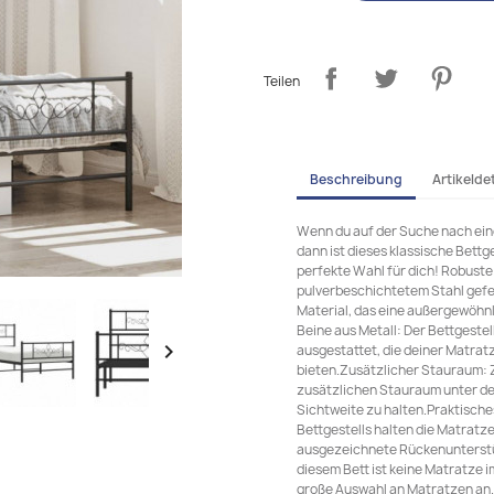
Teilen
Beschreibung
Artikeldet
Wenn du auf der Suche nach eine
dann ist dieses klassische Bettg
perfekte Wahl für dich! Robuste 
pulverbeschichtetem Stahl gefer
Material, das eine außergewöhnl
Beine aus Metall: Der Bettgestell

ausgestattet, die deiner Matrat
bieten.Zusätzlicher Stauraum: 
zusätzlichen Stauraum unter d
Sichtweite zu halten.Praktisches
Bettgestells halten die Matratze
ausgezeichnete Rückenunterstü
diesem Bett ist keine Matratze 
große Auswahl an Matratzen an.