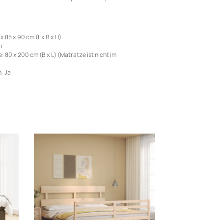
85 x 90 cm (L x B x H)
m
80 x 200 cm (B x L) (Matratze ist nicht im
: Ja