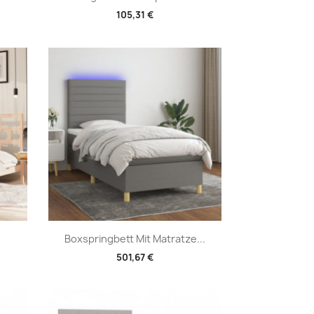
105,31 €
Vorschau

Boxspringbett Mit Matratze...
501,67 €