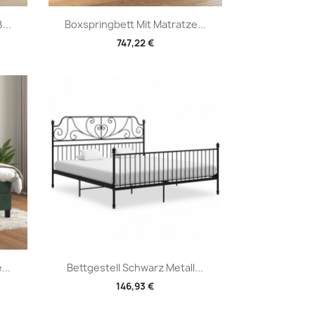
Vorschau

...
Boxspringbett Mit Matratze...
747,22 €
Vorschau

...
Bettgestell Schwarz Metall...
146,93 €