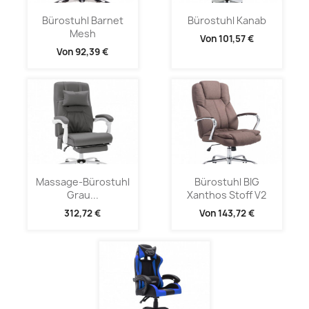
Bürostuhl Barnet
Bürostuhl Kanab
Mesh
Von
101,57 €
Von
92,39 €
Massage-Bürostuhl
Bürostuhl BIG
Grau...
Xanthos Stoff V2
312,72 €
Von
143,72 €