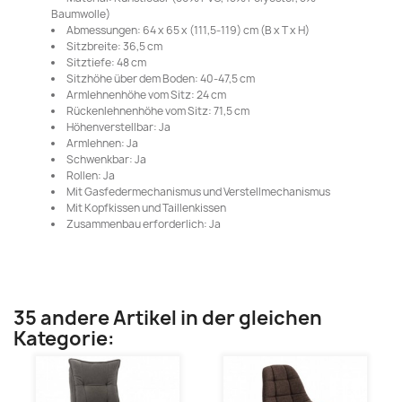
Baumwolle)
Abmessungen: 64 x 65 x (111,5-119) cm (B x T x H)
Sitzbreite: 36,5 cm
Sitztiefe: 48 cm
Sitzhöhe über dem Boden: 40-47,5 cm
Armlehnenhöhe vom Sitz: 24 cm
Rückenlehnenhöhe vom Sitz: 71,5 cm
Höhenverstellbar: Ja
Armlehnen: Ja
Schwenkbar: Ja
Rollen: Ja
Mit Gasfedermechanismus und Verstellmechanismus
Mit Kopfkissen und Taillenkissen
Zusammenbau erforderlich: Ja
35 andere Artikel in der gleichen
Kategorie: