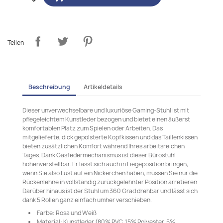
Teilen
Beschreibung
Artikeldetails
Dieser unverwechselbare und luxuriöse Gaming-Stuhl ist mit
pflegeleichtem Kunstleder bezogen und bietet einen äußerst
komfortablen Platz zum Spielen oder Arbeiten. Das
mitgelieferte, dick gepolsterte Kopfkissen und das Taillenkissen
bieten zusätzlichen Komfort während Ihres arbeitsreichen
Tages. Dank Gasfedermechanismus ist dieser Bürostuhl
höhenverstellbar. Er lässt sich auch in Liegeposition bringen,
wenn Sie also Lust auf ein Nickerchen haben, müssen Sie nur die
Rückenlehne in vollständig zurückgelehnter Position arretieren.
Darüber hinaus ist der Stuhl um 360 Grad drehbar und lässt sich
dank 5 Rollen ganz einfach umher verschieben.
Farbe: Rosa und Weiß
Material: Kunstleder (80% PVC, 15% Polyester, 5%