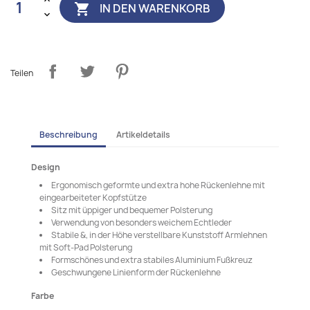
IN DEN WARENKORB

Teilen
Beschreibung
Artikeldetails
Design
Ergonomisch geformte und extra hohe Rückenlehne mit
eingearbeiteter Kopfstütze
Sitz mit üppiger und bequemer Polsterung
Verwendung von besonders weichem Echtleder
Stabile &, in der Höhe verstellbare Kunststoff Armlehnen
mit Soft-Pad Polsterung
Formschönes und extra stabiles Aluminium Fußkreuz
Geschwungene Linienform der Rückenlehne
Farbe