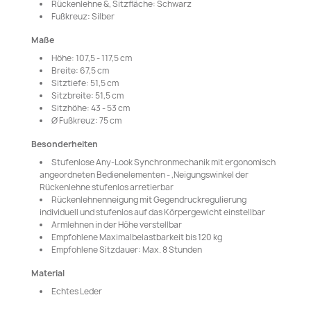
Rückenlehne &, Sitzfläche: Schwarz
Fußkreuz: Silber
Maße
Höhe: 107,5 - 117,5 cm
Breite: 67,5 cm
Sitztiefe: 51,5 cm
Sitzbreite: 51,5 cm
Sitzhöhe: 43 - 53 cm
Ø Fußkreuz: 75 cm
Besonderheiten
Stufenlose Any-Look Synchronmechanik mit ergonomisch
angeordneten Bedienelementen - ,Neigungswinkel der
Rückenlehne stufenlos arretierbar
Rückenlehnenneigung mit Gegendruckregulierung
individuell und stufenlos auf das Körpergewicht einstellbar
Armlehnen in der Höhe verstellbar
Empfohlene Maximalbelastbarkeit bis 120 kg
Empfohlene Sitzdauer: Max. 8 Stunden
Material
Echtes Leder