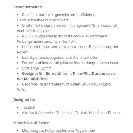
Besonderheiten
Sehr leise durch die gummierten Laufflächen -
Geräuschkulisse wird minimiert
Großer Rollendurchmesser mit insgesamt 75 mm, dadurch
noch leichtgängiger
ABEC-7 Kugellager in der Mitte der Rolle - geringerer
Reibungswiderstand, mehr Komfort
Hochabriebfeste und nicht schmierende Beschichtung der
Rollen
Leichtgleitende, ungebremste Drehstuhlrollen
Extrem stabiles Metallgehäuse für eine lange Lebensdauer
Stiftlänge: 22 mm
Geeignet für ,Bürostühle mit 11mm PIN ,(Durchmesser
des Metallstiftes)
Gesamte Tragkraft aller fünf Rollen: 300 kg (60 kg pro
Rolle)
Geeignet für
Teppich
Alle Hartböden wie z.B: Laminat, Parkett, Holzdielen, Fliesen
Material Laufflächen
Mischung aus Polypropylen und Polyurethan