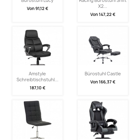
Bürostuhl Lucy
Racing Bürostuhl Shift
X2...
Von
91,12 €
Von
147,22 €
Amstyle
Bürostuhl Castle
Schreibtischstuhl...
Von
166,37 €
187,10 €