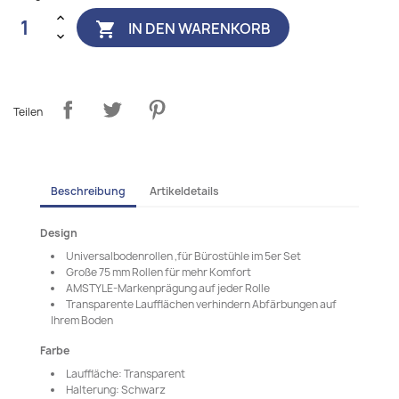
IN DEN WARENKORB

Teilen
Beschreibung
Artikeldetails
Design
Universalbodenrollen ,für Bürostühle im 5er Set
Große 75 mm Rollen für mehr Komfort
AMSTYLE-Markenprägung auf jeder Rolle
Transparente Laufflächen verhindern Abfärbungen auf
Ihrem Boden
Farbe
Lauffläche: Transparent
Halterung: Schwarz