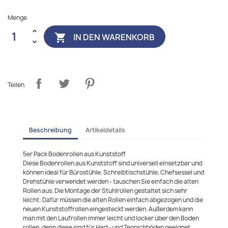
Menge
IN DEN WARENKORB

Teilen
Beschreibung
Artikeldetails
5er Pack Bodenrollen aus Kunststoff
Diese Bodenrollen aus Kunststoff sind universell einsetzbar und
können ideal für Bürostühle, Schreibtischstühle, Chefsessel und
Drehstühle verwendet werden - tauschen Sie einfach die alten
Rollen aus. Die Montage der Stuhlrollen gestaltet sich sehr
leicht: Dafür müssen die alten Rollen einfach abgezogen und die
neuen Kunststoffrollen eingesteckt werden. Außerdem kann
man mit den Laufrollen immer leicht und locker über den Boden
rollen, denn diese sind für Hart- und Teppichböden geeignet.