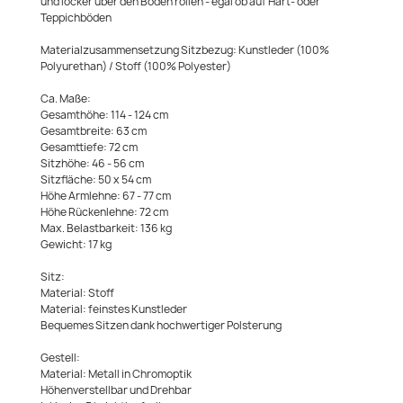
und locker über den Boden rollen - egal ob auf Hart- oder
Teppichböden
Materialzusammensetzung Sitzbezug: Kunstleder (100%
Polyurethan) / Stoff (100% Polyester)
Ca. Maße:
Gesamthöhe: 114 - 124 cm
Gesamtbreite: 63 cm
Gesamttiefe: 72 cm
Sitzhöhe: 46 - 56 cm
Sitzfläche: 50 x 54 cm
Höhe Armlehne: 67 - 77 cm
Höhe Rückenlehne: 72 cm
Max. Belastbarkeit: 136 kg
Gewicht: 17 kg
Sitz:
Material: Stoff
Material: feinstes Kunstleder
Bequemes Sitzen dank hochwertiger Polsterung
Gestell:
Material: Metall in Chromoptik
Höhenverstellbar und Drehbar