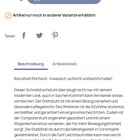

Artikel nur noch in anderer Variante erhältlich
Teilen
Beschreibung
Artikeldetails
Bürostuhl Portland - Klassisch, schlicht und komfortabel!
Dieser Schreibtischstuhl überzeugt nicht nur mit seinem
modernen Look, auch in Sachen Komfort kann ihm keiner etwas
vormachen. Der Drehstuhl ist mit einem Bezug versehen und
besonders pflegeleicht. Des Weiteren ist die Sitzhöhe stufenlos
verstellbar und garantiert ein ergonomisches Sitzen. Zudem ist
der Computerstuhl angenehm gepolstert und mit einem
Wippmechanismus versehen, der für mehr Bewegungsfreiheit
sorgt. Die Stabilität ist durch das Metallgestell in Chromoptik
gewährleistet. Durch die fünf Leichtlaufrollen kann man leicht