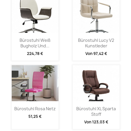
Bürostuhl Weiß
Bürostuhl Lucy V2
Bugholz Und...
Kunstleder
224,78 €
Von
97,42 €
Bürostuhl Rosa Netz
Bürostuhl XL Sparta
Stoff
51,25 €
Von
123,03 €