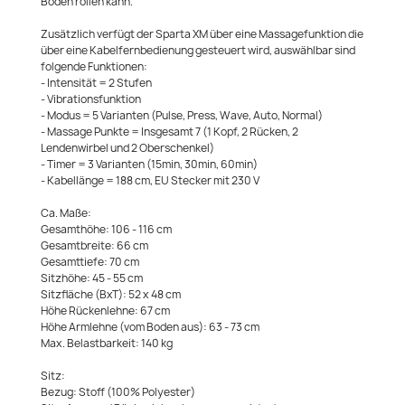
Boden rollen kann.
Zusätzlich verfügt der Sparta XM über eine Massagefunktion die
über eine Kabelfernbedienung gesteuert wird, auswählbar sind
folgende Funktionen:
- Intensität = 2 Stufen
- Vibrationsfunktion
- Modus = 5 Varianten (Pulse, Press, Wave, Auto, Normal)
- Massage Punkte = Insgesamt 7 (1 Kopf, 2 Rücken, 2
Lendenwirbel und 2 Oberschenkel)
- Timer = 3 Varianten (15min, 30min, 60min)
- Kabellänge = 188 cm, EU Stecker mit 230 V
Ca. Maße:
Gesamthöhe: 106 - 116 cm
Gesamtbreite: 66 cm
Gesamttiefe: 70 cm
Sitzhöhe: 45 - 55 cm
Sitzfläche (BxT): 52 x 48 cm
Höhe Rückenlehne: 67 cm
Höhe Armlehne (vom Boden aus): 63 - 73 cm
Max. Belastbarkeit: 140 kg
Sitz:
Bezug: Stoff (100% Polyester)