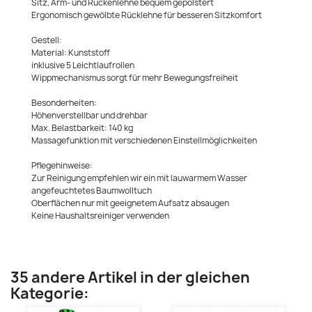
Sitz, Arm- und Rückenlehne bequem gepolstert
Ergonomisch gewölbte Rücklehne für besseren Sitzkomfort
Gestell:
Material: Kunststoff
inklusive 5 Leichtlaufrollen
Wippmechanismus sorgt für mehr Bewegungsfreiheit
Besonderheiten:
Höhenverstellbar und drehbar
Max. Belastbarkeit: 140 kg
Massagefunktion mit verschiedenen Einstellmöglichkeiten
Pflegehinweise:
Zur Reinigung empfehlen wir ein mit lauwarmem Wasser
angefeuchtetes Baumwolltuch
Oberflächen nur mit geeignetem Aufsatz absaugen
Keine Haushaltsreiniger verwenden
35 andere Artikel in der gleichen
Kategorie: