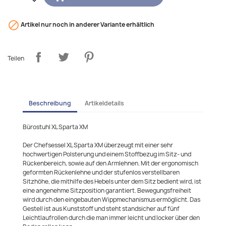

Artikel nur noch in anderer Variante erhältlich
Teilen
Beschreibung
Artikeldetails
Bürostuhl XL Sparta XM
Der Chefsessel XL Sparta XM überzeugt mit einer sehr
hochwertigen Polsterung und einem Stoffbezug im Sitz- und
Rückenbereich, sowie auf den Armlehnen. Mit der ergonomisch
geformten Rückenlehne und der stufenlos verstellbaren
Sitzhöhe, die mithilfe des Hebels unter dem Sitz bedient wird, ist
eine angenehme Sitzposition garantiert. Bewegungsfreiheit
wird durch den eingebauten Wippmechanismus ermöglicht. Das
Gestell ist aus Kunststoff und steht standsicher auf fünf
Leichtlaufrollen durch die man immer leicht und locker über den