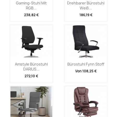
Gaming-Stuhl Mit
Drehbarer Bürostuhl
RGB...
Weiß...
238,82 €
186,19 €
Amstyle Bürostuhl
Bürostuhl Fynn Stoff
DARIUS...
Von
108,25 €
272,10 €