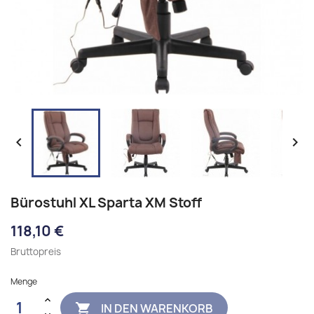


Bürostuhl XL Sparta XM Stoff
118,10 €
Bruttopreis
Menge
IN DEN WARENKORB
