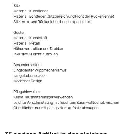
Sitz:
Material: Kunstleder
Material: Echtleder (Sitzbereich und Front der Rückenlehne)
Sitz, Arm- und Rückenlehne bequem gepolstert
Gestell:
Material: Kunststoff
Material: Metall
Höhenverstellbar und Drehbar
Inklusive 5 Leichtlaufrollen
Besonderheiten:
Eingebauter Wippmechanismus
Lange Lebensdauer
Modernes Design
Pflegehinweise:
Keine Haushaltsreiniger verwenden
Leichte Verschmutzung mit feuchtem Baumwolltuch abwischen
Oberflächen nur mit geeignetem Aufsatz absaugen