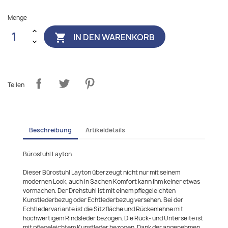
Menge
IN DEN WARENKORB

Teilen
Beschreibung
Artikeldetails
Bürostuhl Layton
Dieser Bürostuhl Layton überzeugt nicht nur mit seinem
modernen Look, auch in Sachen Komfort kann ihm keiner etwas
vormachen. Der Drehstuhl ist mit einem pflegeleichten
Kunstlederbezug oder Echtlederbezug versehen. Bei der
Echtledervariante ist die Sitzfläche und Rückenlehne mit
hochwertigem Rindsleder bezogen. Die Rück- und Unterseite ist
mit pflegeleichtem Kunstleder bezogen. Dank der angenehmen