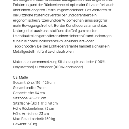
Polsterung und der Rückenlehne ist optimaler Sitzkomfort auch
über einen längeren Zeitraum gewährleistet. Des Weiteren ist
die Sitzhöhe stufenlos verstellbar und garantiert ein
ergonomisches Sitzen und der Wippmechanismus sorgt für
mehr Bewegungsfreiheit. Bei der Kunstledervaiante ist das
Untergestell aus Kunststoff und die fünf gummierten
Leichtlaufrollen garantieren einen sicheren Stand und sorgen
für ein leichtes und lockeres Rollen über Hart- oder
Teppichböden. Bei der Echtledervariante handelt sich um ein
Metallgestell mit fünf Leichtlaufrollen.
Materialzusammensetzung Sitzbezug: Kunstleder (100%
Polyurethan) / Echtleder (100% Rindsleder)
Ca. Maße:
Gesamthöhe: 116 - 126 cm
Gesamtbreite: 74 cm
Gesamttiefe: 64 cm
Sitzhöhe: 46 - 56 cm
Sitzfläche (BxT): 61 x 49 cm
Höhe Rückenlehne: 73 cm
Höhe Armlehne: 23 cm
Max. Belastbarkeit: 150 kg
Gewicht: 20 kg