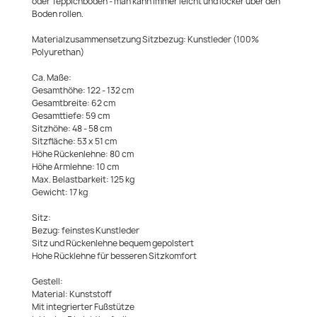
oder Teppichböden - man kann immer leicht und locker über den
Boden rollen.
Materialzusammensetzung Sitzbezug: Kunstleder (100%
Polyurethan)
Ca. Maße:
Gesamthöhe: 122 - 132 cm
Gesamtbreite: 62 cm
Gesamttiefe: 59 cm
Sitzhöhe: 48 - 58 cm
Sitzfläche: 53 x 51 cm
Höhe Rückenlehne: 80 cm
Höhe Armlehne: 10 cm
Max. Belastbarkeit: 125 kg
Gewicht: 17 kg
Sitz:
Bezug: feinstes Kunstleder
Sitz und Rückenlehne bequem gepolstert
Hohe Rücklehne für besseren Sitzkomfort
Gestell:
Material: Kunststoff
Mit integrierter Fußstütze