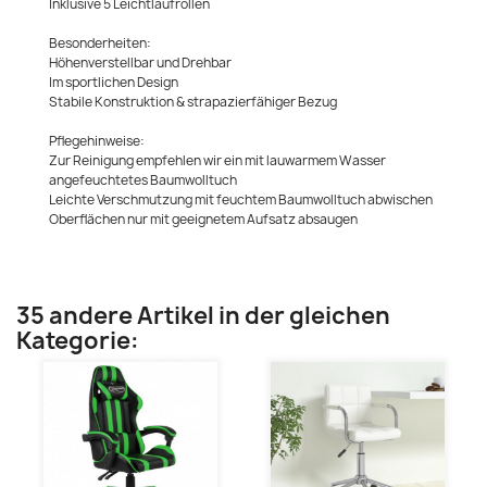
Inklusive 5 Leichtlaufrollen
Besonderheiten:
Höhenverstellbar und Drehbar
Im sportlichen Design
Stabile Konstruktion & strapazierfähiger Bezug
Pflegehinweise:
Zur Reinigung empfehlen wir ein mit lauwarmem Wasser
angefeuchtetes Baumwolltuch
Leichte Verschmutzung mit feuchtem Baumwolltuch abwischen
Oberflächen nur mit geeignetem Aufsatz absaugen
35 andere Artikel in der gleichen
Kategorie: