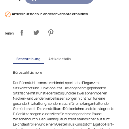

Artikel nur noch in anderer Variante erhältlich
Teilen
Beschreibung
Artikeldetails
Bürostuhl Lismore
Der Bürostuhl Lismore verbindet sportliche Eleganz mit
Sitzkomfort und Funktionalität. Die angenehm gepolsterte
Sitzfläche mit Kunstlederbezug und die zwei abnehmbaren
Nacken- und Lendenwirbelkissen sorgen nicht nur für eine
gesunde Sitzhaltung, sondern auch für eine langanhaltende
Gemütlichkeit. Die verstellbare Rückenlehne und die integrierte
Fußstütze sorgen zusätzlich für eine angenehme Pause
zwischendurch. Der Gaming Stuhl steht standsicher auf fünf
Leichtlaufrollen und einem Gestell aus Kunststoff. Egal ob Hart-