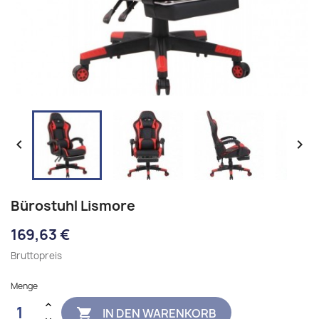


Bürostuhl Lismore
169,63 €
Bruttopreis
Menge
IN DEN WARENKORB
