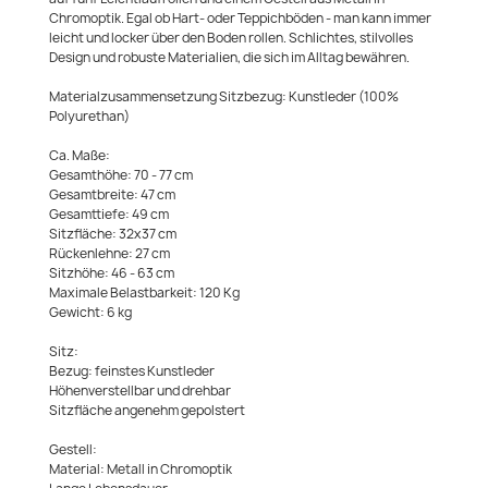
Chromoptik. Egal ob Hart- oder Teppichböden - man kann immer
leicht und locker über den Boden rollen. Schlichtes, stilvolles
Design und robuste Materialien, die sich im Alltag bewähren.
Materialzusammensetzung Sitzbezug: Kunstleder (100%
Polyurethan)
Ca. Maße:
Gesamthöhe: 70 - 77 cm
Gesamtbreite: 47 cm
Gesamttiefe: 49 cm
Sitzfläche: 32x37 cm
Rückenlehne: 27 cm
Sitzhöhe: 46 - 63 cm
Maximale Belastbarkeit: 120 Kg
Gewicht: 6 kg
Sitz:
Bezug: feinstes Kunstleder
Höhenverstellbar und drehbar
Sitzfläche angenehm gepolstert
Gestell:
Material: Metall in Chromoptik