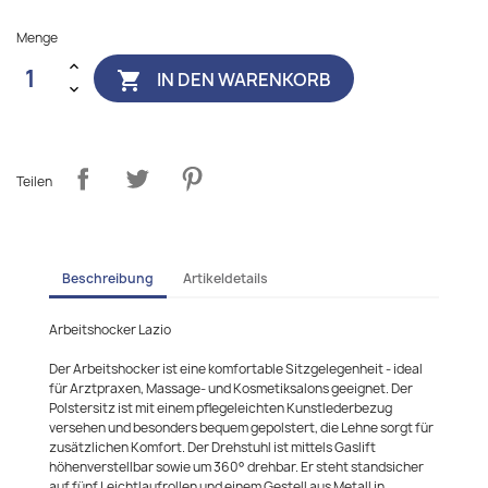
Menge
IN DEN WARENKORB

Teilen
Beschreibung
Artikeldetails
Arbeitshocker Lazio
Der Arbeitshocker ist eine komfortable Sitzgelegenheit - ideal
für Arztpraxen, Massage- und Kosmetiksalons geeignet. Der
Polstersitz ist mit einem pflegeleichten Kunstlederbezug
versehen und besonders bequem gepolstert, die Lehne sorgt für
zusätzlichen Komfort. Der Drehstuhl ist mittels Gaslift
höhenverstellbar sowie um 360° drehbar. Er steht standsicher
auf fünf Leichtlaufrollen und einem Gestell aus Metall in