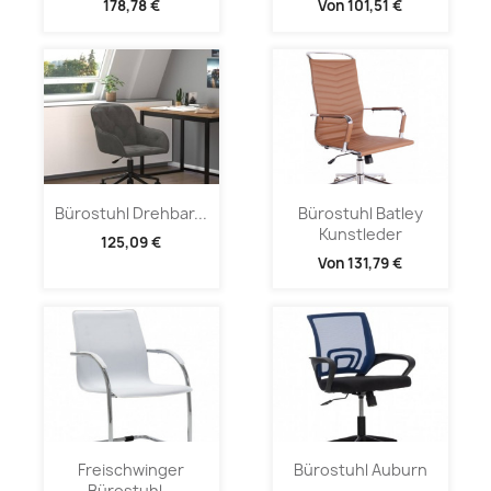
178,78 €
Von
101,51 €
Bürostuhl Drehbar...
Bürostuhl Batley
Kunstleder
125,09 €
Von
131,79 €
Freischwinger
Bürostuhl Auburn
Bürostuhl...