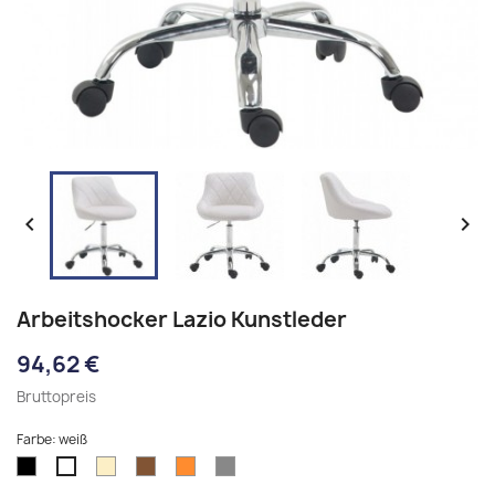


Arbeitshocker Lazio Kunstleder
94,62 €
Bruttopreis
Farbe: weiß
schwarz
creme
braun
orange
grau
weiß