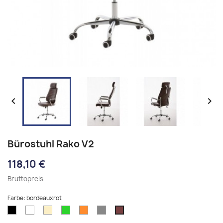


Bürostuhl Rako V2
118,10 €
Bruttopreis
Farbe: bordeauxrot
schwarz
weiß
creme
grün
orange
grau
bordeauxrot