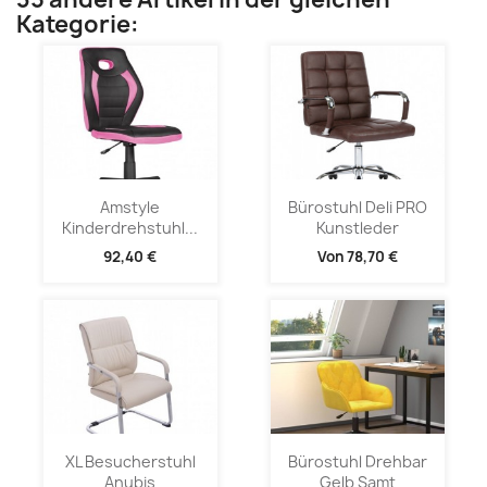
Kategorie:
Amstyle
Bürostuhl Deli PRO
Kinderdrehstuhl...
Kunstleder
92,40 €
Von
78,70 €
XL Besucherstuhl
Bürostuhl Drehbar
Anubis
Gelb Samt