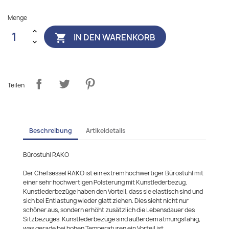
Menge
IN DEN WARENKORB

Teilen
Beschreibung
Artikeldetails
Bürostuhl RAKO
Der Chefsessel RAKO ist ein extrem hochwertiger Bürostuhl mit
einer sehr hochwertigen Polsterung mit Kunstlederbezug.
Kunstlederbezüge haben den Vorteil, dass sie elastisch sind und
sich bei Entlastung wieder glatt ziehen. Dies sieht nicht nur
schöner aus, sondern erhöht zusätzlich die Lebensdauer des
Sitzbezuges. Kunstlederbezüge sind außerdem atmungsfähig,
was gerade bei hohen Temperaturen ein Vorteil ist.