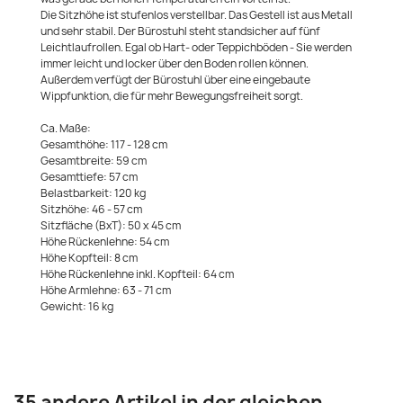
Die Sitzhöhe ist stufenlos verstellbar. Das Gestell ist aus Metall
und sehr stabil. Der Bürostuhl steht standsicher auf fünf
Leichtlaufrollen. Egal ob Hart- oder Teppichböden - Sie werden
immer leicht und locker über den Boden rollen können.
Außerdem verfügt der Bürostuhl über eine eingebaute
Wippfunktion, die für mehr Bewegungsfreiheit sorgt.
Ca. Maße:
Gesamthöhe: 117 - 128 cm
Gesamtbreite: 59 cm
Gesamttiefe: 57 cm
Belastbarkeit: 120 kg
Sitzhöhe: 46 - 57 cm
Sitzfläche (BxT): 50 x 45 cm
Höhe Rückenlehne: 54 cm
Höhe Kopfteil: 8 cm
Höhe Rückenlehne inkl. Kopfteil: 64 cm
Höhe Armlehne: 63 - 71 cm
Gewicht: 16 kg
35 andere Artikel in der gleichen