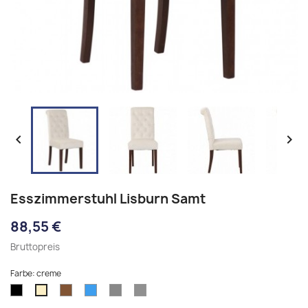


Esszimmerstuhl Lisburn Samt
88,55 €
Bruttopreis
Farbe: creme
schwarz
braun
blau
grau
dunkelgrau
creme