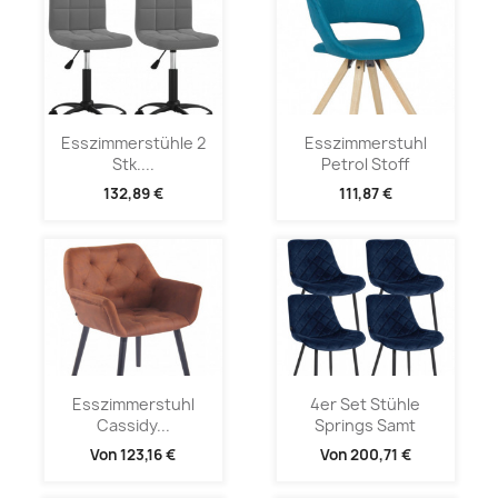
Esszimmerstühle 2
Esszimmerstuhl
Stk....
Petrol Stoff
132,89 €
111,87 €
Esszimmerstuhl
4er Set Stühle
Cassidy...
Springs Samt
Von
123,16 €
Von
200,71 €