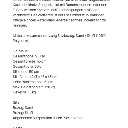
Kautschukholz. Ausgestattet mit Bodenschonern unter den
Füßen, werden Kratzer und Beschädigungen am Boden
verhindert. Des Weiteren ist der Esszimmerstuhl dank der
pflegeleichten Materialien jederzeit schnell und einfach zu
reinigen.
Materialzusammensetzung Sitzbezug: Samt / Stoff (100%
Polyester)
Ca. Maße:
Gesamthöhe: 98 cm
Gesamtbreite: 45 cm
Gesamttiefe: 63 cm
Sitzhöhe: 50 cm
Sitzfläche (BxT): 45 x 43 cm
Höhe Rückenlehne: 51 cm
Max. Belastbarkeit: 120 kg
Gewicht: 15 kg
Sitz:
Bezug: Samt
Bezug: Stoff
Angenehme Sitzposition durch Rückenlehne