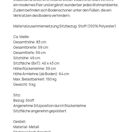
ein modernes Flair und ergänzt wunderbar jedes Wohnambiente.
Zudem befinden sich Bodenschoner unter den Füßen, die ein
Verkratzen des Bodens verhindern.
Materialzusammensetzung Sitzbezug: Stoff (100% Polyester)
Ca. Maße:
Gesamthöhe: 83 cm
Gesamtbreite: 59 cm
Gesamttiefe: 59 cm
Sitzhöhe: 49 cm
Sitzfläche (BxT): 40 x 43 cm
Höhe Rückenlehne: 39 cm
Höhe Armlehne (ab Boden): 64 cm
Max. Belastbarkeit: 150 kg
Gewicht: 5 kg
Sitz:
Bezug: Stoff
Angenehme Sitzposition durch Rückenlehne
Sitzfläche angenehm gepolstert
Gestell:
Material: Metall