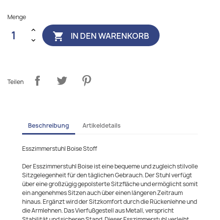
Menge
IN DEN WARENKORB

Teilen
Beschreibung
Artikeldetails
Esszimmerstuhl Boise Stoff
Der Esszimmerstuhl Boise ist eine bequeme und zugleich stilvolle
Sitzgelegenheit für den täglichen Gebrauch. Der Stuhl verfügt
über eine großzügig gepolsterte Sitzfläche und ermöglicht somit
ein angenehmes Sitzen auch über einen längeren Zeitraum
hinaus. Ergänzt wird der Sitzkomfort durch die Rückenlehne und
die Armlehnen. Das Vierfußgestell aus Metall, verspricht
Stabilität und sicheren Stand. Dieser Esszimmerstuhl verleiht