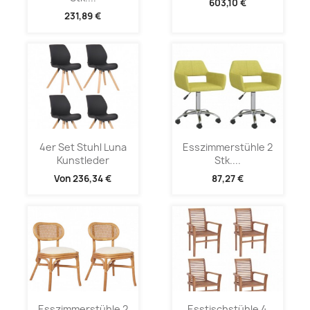
603,10 €
231,89 €
4er Set Stuhl Luna
Esszimmerstühle 2
Kunstleder
Stk....
Von
236,34 €
87,27 €
Esszimmerstühle 2
Esstischstühle 4