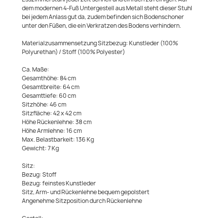
dem modernen 4-Fuß Untergestell aus Metall steht dieser Stuhl
bei jedem Anlass gut da, zudem befinden sich Bodenschoner
unter den Füßen, die ein Verkratzen des Bodens verhindern.
Materialzusammensetzung Sitzbezug: Kunstleder (100%
Polyurethan) / Stoff (100% Polyester)
Ca. Maße:
Gesamthöhe: 84 cm
Gesamtbreite: 64 cm
Gesamttiefe: 60 cm
Sitzhöhe: 46 cm
Sitzfläche: 42 x 42 cm
Höhe Rückenlehne: 38 cm
Höhe Armlehne: 16 cm
Max. Belastbarkeit: 136 Kg
Gewicht: 7 Kg
Sitz:
Bezug: Stoff
Bezug: feinstes Kunstleder
Sitz, Arm- und Rückenlehne bequem gepolstert
Angenehme Sitzposition durch Rückenlehne