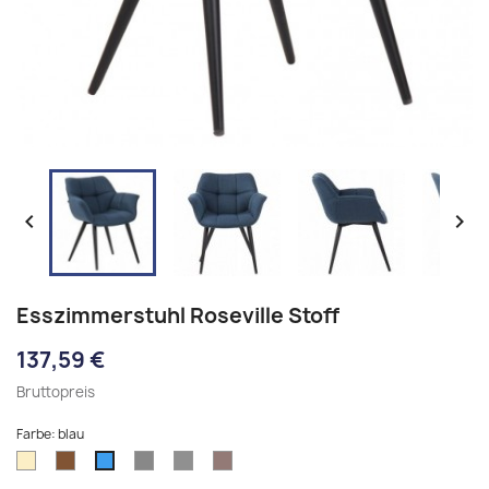


Esszimmerstuhl Roseville Stoff
137,59 €
Bruttopreis
Farbe: blau
creme
braun
grau
dunkelgrau
taupe
blau