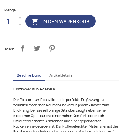
Menge
IN DEN WARENKORB

Teilen
Beschreibung
Artikeldetails
Esszimmerstuhl Roseville
Der Polsterstuhl Roseville ist die perfekte Ergänzung zu
wohnlich modernen Räumen und wird in jedem Zimmer zum
Blickfang. Der sesselförmige Sitz überzeugt neben seiner
modernen Optik durch seinen hohen Komfort, der durch
umlaufend erhöhte Armlehnen und einer gepolsterten
Rückenlehne gegeben ist. Dank pflegeleichter Materialien ist der
Esszimmerstuhl jederzeit schnell und einfach zu reinigen. Auf