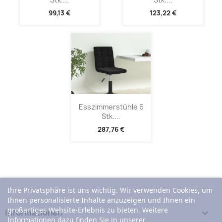
99,13 €
123,22 €
Esszimmerstühle 6
Stk....
287,76 €
Ihre Privatsphäre ist uns wichtig. Wir verwenden Cookies, um
Ihnen personalisierte Inhalte anzuzeigen und Ihnen ein
großartiges Website-Erlebnis zu bieten. Weitere
Informationen

Informationen dazu finden Sie in unserer