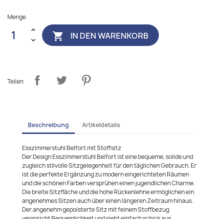
Menge
IN DEN WARENKORB

Teilen
Beschreibung
Artikeldetails
Esszimmerstuhl Belfort mit Stoffsitz
Der Design Esszimmerstuhl Belfort ist eine bequeme, solide und
zugleich stilvolle Sitzgelegenheit für den täglichen Gebrauch. Er
ist die perfekte Ergänzung zu modern eingerichteten Räumen
und die schönen Farben versprühen einen jugendlichen Charme.
Die breite Sitzfläche und die hohe Rückenlehne ermöglichen ein
angenehmes Sitzen auch über einen längeren Zeitraum hinaus.
Der angenehm gepolsterte Sitz mit feinem Stoffbezug
verspricht Bequemlichkeit und sieht einfach schick aus.