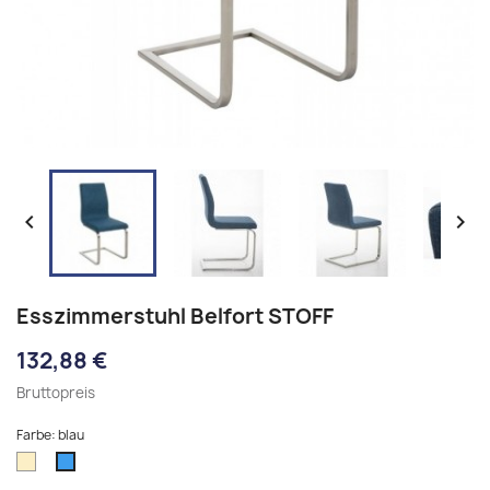


Esszimmerstuhl Belfort STOFF
132,88 €
Bruttopreis
Farbe: blau
creme
blau