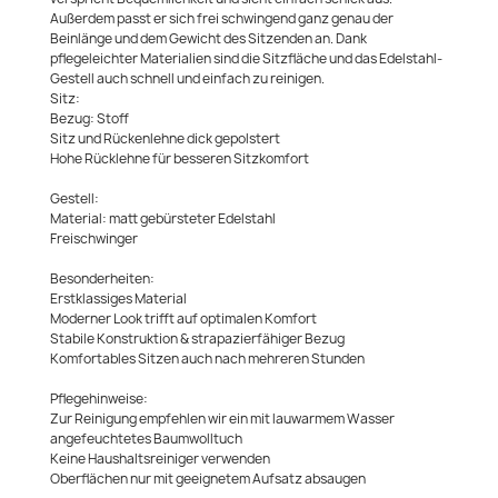
Außerdem passt er sich frei schwingend ganz genau der
Beinlänge und dem Gewicht des Sitzenden an. Dank
pflegeleichter Materialien sind die Sitzfläche und das Edelstahl-
Gestell auch schnell und einfach zu reinigen.
Sitz:
Bezug: Stoff
Sitz und Rückenlehne dick gepolstert
Hohe Rücklehne für besseren Sitzkomfort
Gestell:
Material: matt gebürsteter Edelstahl
Freischwinger
Besonderheiten:
Erstklassiges Material
Moderner Look trifft auf optimalen Komfort
Stabile Konstruktion & strapazierfähiger Bezug
Komfortables Sitzen auch nach mehreren Stunden
Pflegehinweise:
Zur Reinigung empfehlen wir ein mit lauwarmem Wasser
angefeuchtetes Baumwolltuch
Keine Haushaltsreiniger verwenden
Oberflächen nur mit geeignetem Aufsatz absaugen