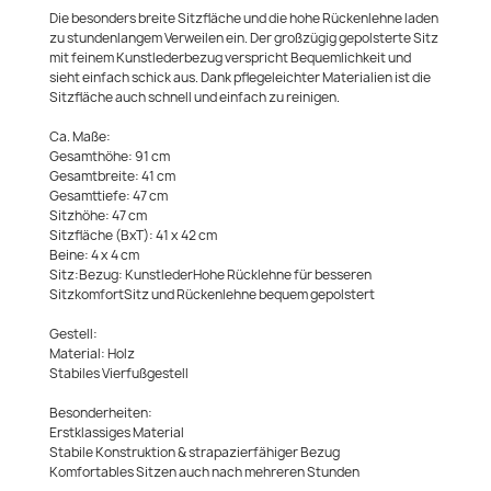
Die besonders breite Sitzfläche und die hohe Rückenlehne laden
zu stundenlangem Verweilen ein. Der großzügig gepolsterte Sitz
mit feinem Kunstlederbezug verspricht Bequemlichkeit und
sieht einfach schick aus. Dank pflegeleichter Materialien ist die
Sitzfläche auch schnell und einfach zu reinigen.
Ca. Maße:
Gesamthöhe: 91 cm
Gesamtbreite: 41 cm
Gesamttiefe: 47 cm
Sitzhöhe: 47 cm
Sitzfläche (BxT): 41 x 42 cm
Beine: 4 x 4 cm
Sitz:Bezug: KunstlederHohe Rücklehne für besseren
SitzkomfortSitz und Rückenlehne bequem gepolstert
Gestell:
Material: Holz
Stabiles Vierfußgestell
Besonderheiten:
Erstklassiges Material
Stabile Konstruktion & strapazierfähiger Bezug
Komfortables Sitzen auch nach mehreren Stunden