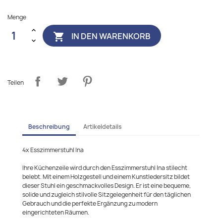
Menge
IN DEN WARENKORB

Teilen
Beschreibung
Artikeldetails
4x Esszimmerstuhl Ina
Ihre Küchenzeile wird durch den Esszimmerstuhl Ina stilecht
belebt. Mit einem Holzgestell und einem Kunstledersitz bildet
dieser Stuhl ein geschmackvolles Design. Er ist eine bequeme,
solide und zugleich stilvolle Sitzgelegenheit für den täglichen
Gebrauch und die perfekte Ergänzung zu modern
eingerichteten Räumen.