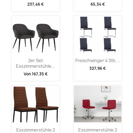
237,46 €
65,34 €
2er Set
Freischwinger 4 Stk....
Esszimmerstühle...
327,96 €
Von
167,35 €
Esszimmerstühle 2
Esszimmerstühle 2