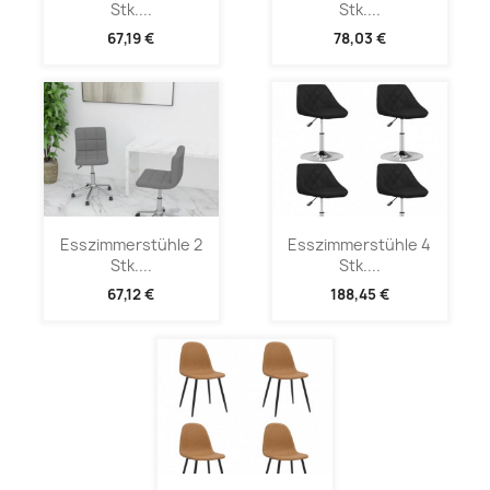
Stk....
Stk....
67,19 €
78,03 €
Esszimmerstühle 2
Esszimmerstühle 4
Stk....
Stk....
67,12 €
188,45 €