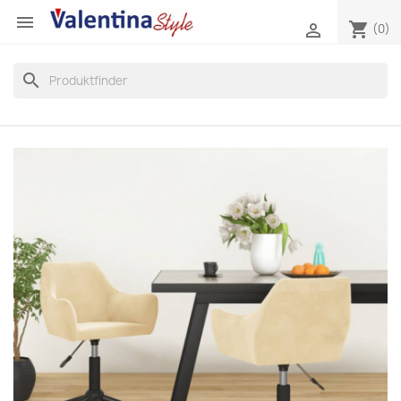

shopping_cart

(0)
search