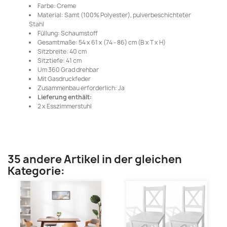
Farbe: Creme
Material: Samt (100% Polyester), pulverbeschichteter
Stahl
Füllung: Schaumstoff
Gesamtmaße: 54 x 61 x (74 - 86) cm (B x T x H)
Sitzbreite: 40 cm
Sitztiefe: 41 cm
Um 360 Grad drehbar
Mit Gasdruckfeder
Zusammenbau erforderlich: Ja
Lieferung enthält:
2 x Esszimmerstuhl
35 andere Artikel in der gleichen
Kategorie: