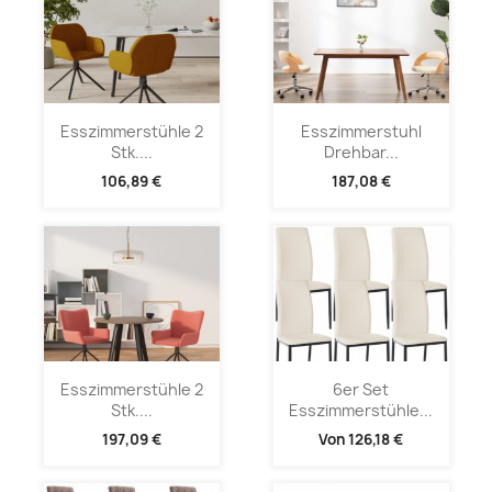
Esszimmerstühle 2
Esszimmerstuhl
Stk....
Drehbar...
106,89 €
187,08 €
Esszimmerstühle 2
6er Set
Stk....
Esszimmerstühle...
197,09 €
Von
126,18 €