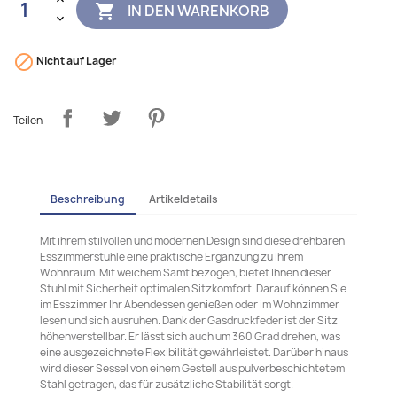
IN DEN WARENKORB


Nicht auf Lager
Teilen
Beschreibung
Artikeldetails
Mit ihrem stilvollen und modernen Design sind diese drehbaren
Esszimmerstühle eine praktische Ergänzung zu Ihrem
Wohnraum. Mit weichem Samt bezogen, bietet Ihnen dieser
Stuhl mit Sicherheit optimalen Sitzkomfort. Darauf können Sie
im Esszimmer Ihr Abendessen genießen oder im Wohnzimmer
lesen und sich ausruhen. Dank der Gasdruckfeder ist der Sitz
höhenverstellbar. Er lässt sich auch um 360 Grad drehen, was
eine ausgezeichnete Flexibilität gewährleistet. Darüber hinaus
wird dieser Sessel von einem Gestell aus pulverbeschichtetem
Stahl getragen, das für zusätzliche Stabilität sorgt.