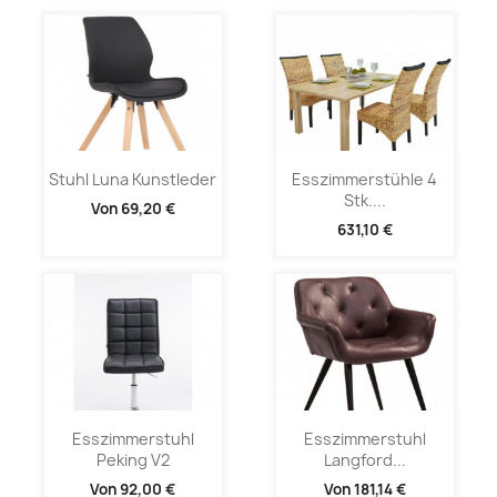
Stuhl Luna Kunstleder
Esszimmerstühle 4
Stk....
Von
69,20 €
631,10 €
Esszimmerstuhl
Esszimmerstuhl
Peking V2
Langford...
Von
92,00 €
Von
181,14 €