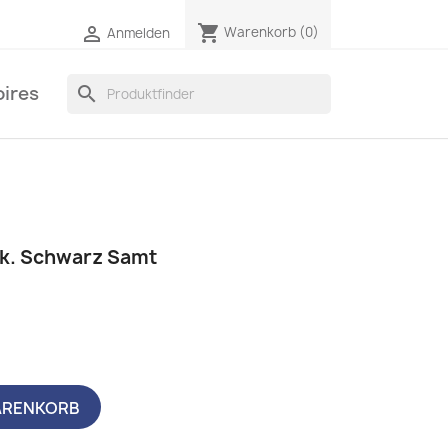
shopping_cart

Warenkorb
(0)
Anmelden
ires
search
tk. Schwarz Samt
ARENKORB