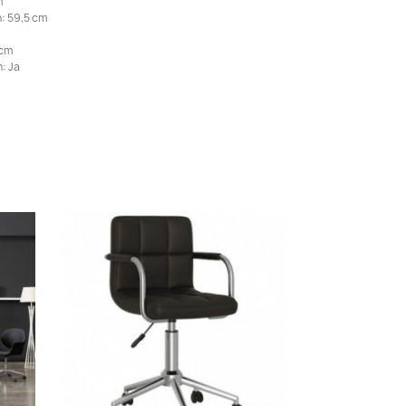
m
: 59,5 cm
 cm
: Ja