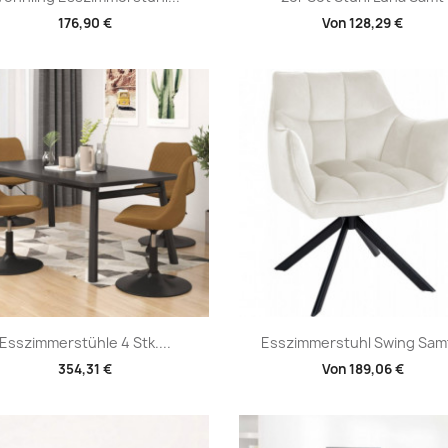
176,90 €
Von
128,29 €
Vorschau
Vorschau


Esszimmerstühle 4 Stk....
Esszimmerstuhl Swing Samt
354,31 €
Von
189,06 €