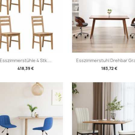
Vorschau
Vorschau


Esszimmerstühle 4 Stk....
Esszimmerstuhl Drehbar Gra
418,39 €
183,72 €