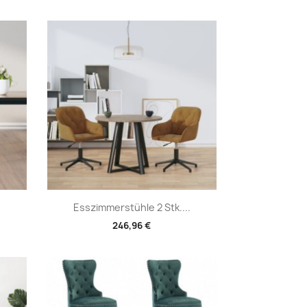
Vorschau

.
Esszimmerstühle 2 Stk....
246,96 €