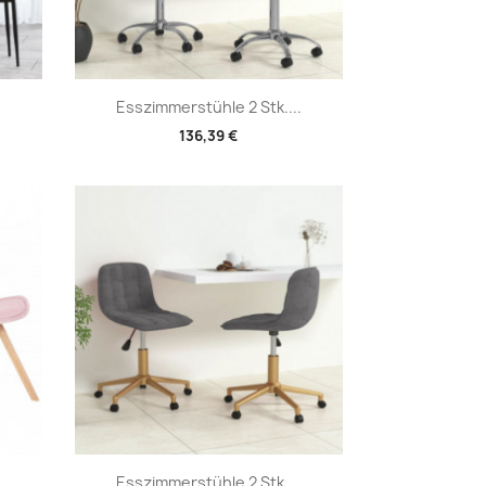
Vorschau

.
Esszimmerstühle 2 Stk....
136,39 €
Vorschau

Esszimmerstühle 2 Stk....