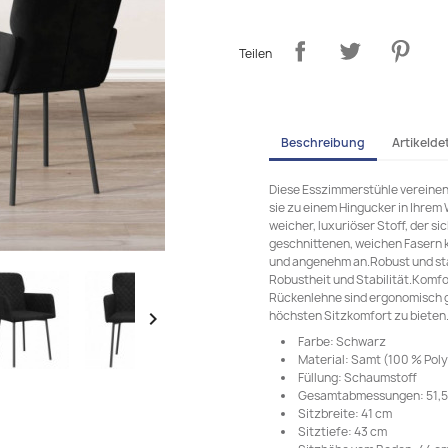
Teilen
Beschreibung
Artikeldet
Diese Esszimmerstühle vereinen
sie zu einem Hingucker in Ihrem
weicher, luxuriöser Stoff, der s
geschnittenen, weichen Fasern 
und angenehm an.Robust und sta
Robustheit und Stabilität.Komfo
Rückenlehne sind ergonomisch g
höchsten Sitzkomfort zu bieten

Farbe: Schwarz
Material: Samt (100 % Poly
Füllung: Schaumstoff
Gesamtabmessungen: 51,5 x 
Sitzbreite: 41 cm
Sitztiefe: 43 cm