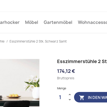
Barhocker
Möbel
Gartenmöbel
Wohnaccesso
hle
Esszimmerstühle 2 Stk. Schwarz Samt
Esszimmerstühle 2 S
174,12 €
Bruttopreis
Menge
IN DEN W
