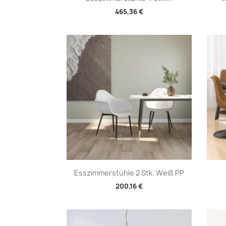
465,36 €
Vorschau

Esszimmerstühle 2 Stk. Weiß PP
200,16 €