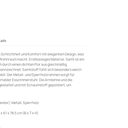
ails
 Schlichtheit und Komfort mit elegantem Design, was
 Wohnraum macht. Erstklassiges Material: Samt ist ein
ich durch einen dichten Flor aus gleichmäßig
kennzeichnet. Samtstoff fühlt sich besonders weich
bil: Der Metall- und Sperrholzrahmen sorgt für
rtabler Esszimmerstuhl: Die Armlehne und die
estaltet und mit Schaumstoff gepolstert, um
.
ester), Metall, Sperrholz
61 x 78,5 cm (B x T x H)