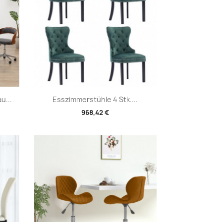
Vorschau

u...
Esszimmerstühle 4 Stk....
968,42 €