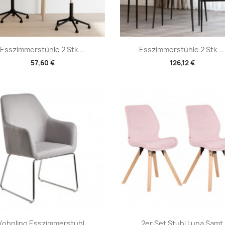
Vorschau
Vorschau


Esszimmerstühle 2 Stk....
Esszimmerstühle 2 Stk...
57,60 €
126,12 €
Vorschau
Vorschau


ohnling Esszimmerstuhl...
2er Set Stuhl Luna Samt