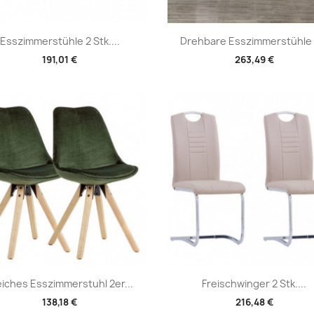
Vorschau
Vorschau


Esszimmerstühle 2 Stk....
Drehbare Esszimmerstühle 2
191,01 €
263,49 €
Vorschau
Vorschau


iches Esszimmerstuhl 2er...
Freischwinger 2 Stk....
138,18 €
216,48 €