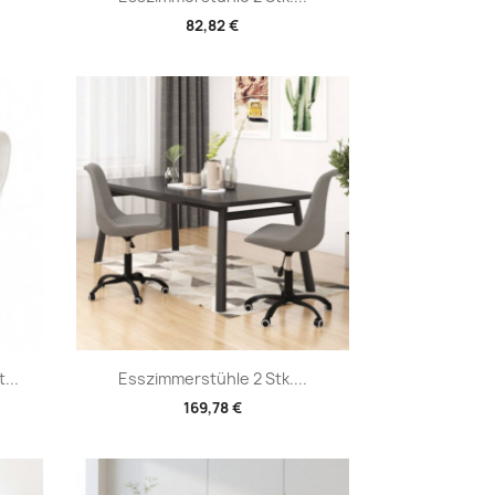
82,82 €
Vorschau

...
Esszimmerstühle 2 Stk....
169,78 €