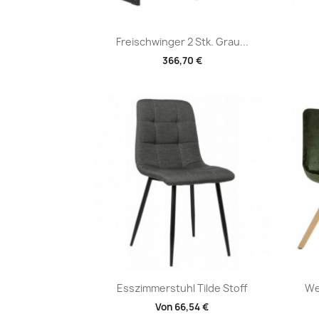
Vorschau

Freischwinger 2 Stk. Grau...
366,70 €
Vorschau

Esszimmerstuhl Tilde Stoff
We
Von
66,54 €
+3