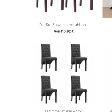
Vorschau

2er Set Esszimmerstuhl Ina...
Von
113,92 €
Vorschau

Esszimmerstühle 4 Stk....
W