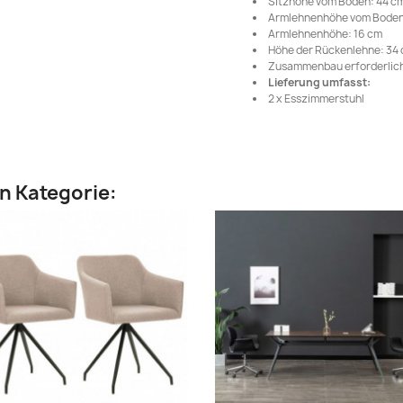
Sitzhöhe vom Boden: 44 c
Armlehnenhöhe vom Boden
Armlehnenhöhe: 16 cm
Höhe der Rückenlehne: 34
Zusammenbau erforderlich
Lieferung umfasst:
2 x Esszimmerstuhl
en Kategorie: