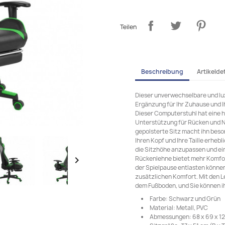
Teilen
Beschreibung
Artikeldet
Dieser unverwechselbare und lu
Ergänzung für Ihr Zuhause und Ih
Dieser Computerstuhl hat eine 
Unterstützung für Rücken und N
gepolsterte Sitz macht ihn bes
Ihren Kopf und Ihre Taille erheb
die Sitzhöhe anzupassen und ei
Rückenlehne bietet mehr Komfor

der Spielpause entlasten können
zusätzlichen Komfort. Mit den L
dem Fußboden, und Sie können ih
Farbe: Schwarz und Grün
Material: Metall, PVC
Abmessungen: 68 x 69 x 123