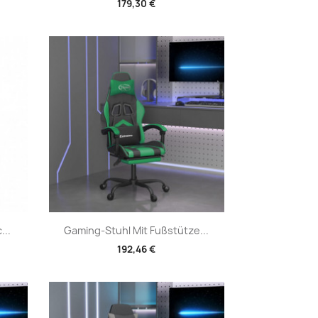
179,30 €
Vorschau

...
Gaming-Stuhl Mit Fußstütze...
192,46 €