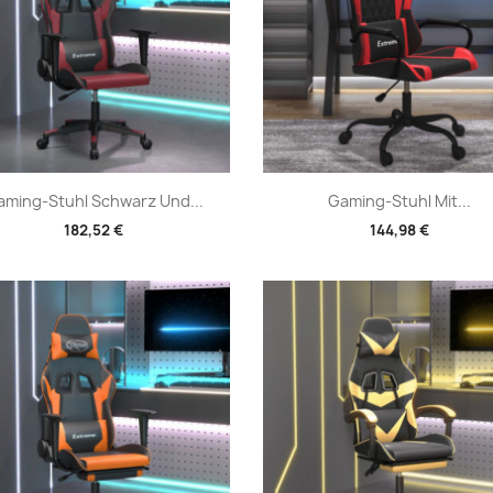
Vorschau
Vorschau


aming-Stuhl Schwarz Und...
Gaming-Stuhl Mit...
182,52 €
144,98 €