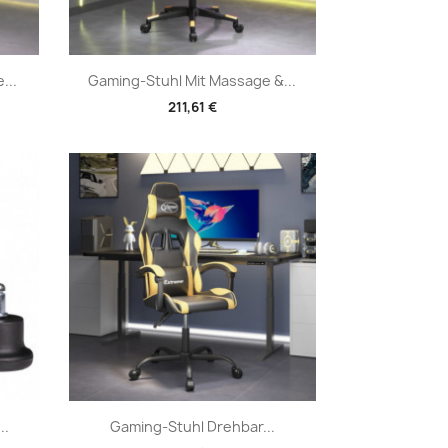
Vorschau

...
Gaming-Stuhl Mit Massage &...
211,61 €
Vorschau

..
Gaming-Stuhl Drehbar...