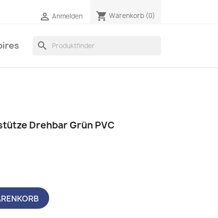
shopping_cart

Warenkorb
(0)
Anmelden
ires
search
stütze Drehbar Grün PVC
ARENKORB