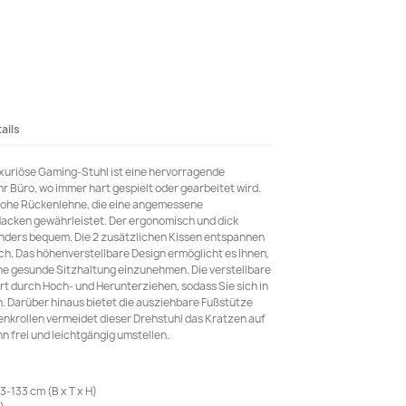
ails
xuriöse Gaming-Stuhl ist eine hervorragende
r Büro, wo immer hart gespielt oder gearbeitet wird.
hohe Rückenlehne, die eine angemessene
acken gewährleistet. Der ergonomisch und dick
onders bequem. Die 2 zusätzlichen Kissen entspannen
lich. Das höhenverstellbare Design ermöglicht es Ihnen,
ne gesunde Sitzhaltung einzunehmen. Die verstellbare
t durch Hoch- und Herunterziehen, sodass Sie sich in
. Darüber hinaus bietet die ausziehbare Fußstütze
enkrollen vermeidet dieser Drehstuhl das Kratzen auf
n frei und leichtgängig umstellen.
-133 cm (B x T x H)