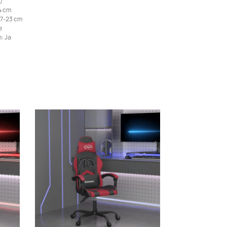
)
4 cm
17-23 cm
e
: Ja