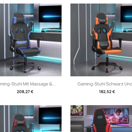
Vorschau
Vorschau


ming-Stuhl Mit Massage &...
Gaming-Stuhl Schwarz Und.
208,27 €
182,52 €