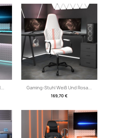
Vorschau

..
Gaming-Stuhl Weiß Und Rosa...
169,70 €