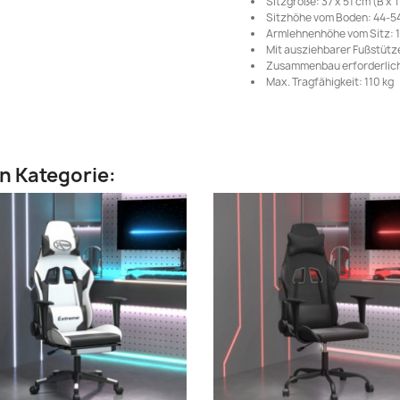
Sitzgröße: 37 x 51 cm (B x T
Sitzhöhe vom Boden: 44-5
Armlehnenhöhe vom Sitz: 
Mit ausziehbarer Fußstütz
Zusammenbau erforderlich
Max. Tragfähigkeit: 110 kg
en Kategorie: