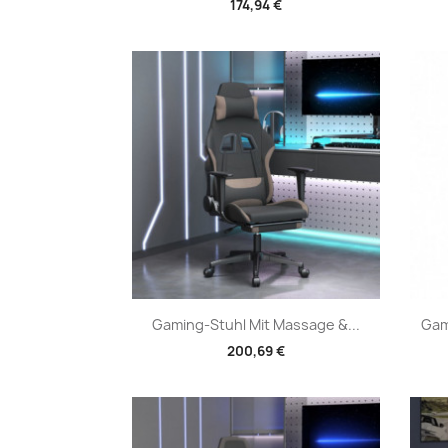
174,94 €
Vorschau

Gaming-Stuhl Mit Massage &...
Gam
200,69 €