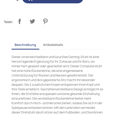
Teilen
Beschreibung
Artikeldetails
Dieser unverwechselbare und luxuriöse Gaming-Stuhl ist eine
hervorragende Ergänzung für Ihr Zuhause und Ihr Büro, wo
immer hart gespielt oder gearbeitet wird. Dieser Computerstuhl
hat eine hohe Rückenlehne, die eine angemessene
Unterstützung für Rücken und Nacken gewährleistet. Der
ergonomisch und dick gepolsterte Sitz macht ihn besonder
bequem. Die 2 zusätzlichen Kissen entspannen Ihren Kopf und
Ihre Taille erheblich. Das höhenverstellbare Design ermöglicht es
Ihnen, die Sitzhöhe anzupassen und eine gesunde Sitzhaltung
einzunehmen. Die verstellbare Rückenlehne bietet mehr
Komfort durch Hoch- und Herunterziehen, sodass Sie sich in der
Spielpause entlasten können. Mit den Lenkrollen vermeidet
dieser Drehstuhl das Kratzen auf dem Fußboden, und Sie können