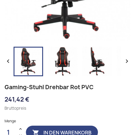


Gaming-Stuhl Drehbar Rot PVC
241,42 €
Bruttopreis
Menge
IN DEN WARENKORB
