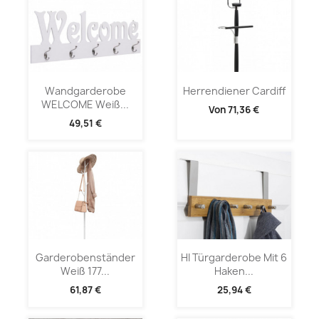
Wandgarderobe
Herrendiener Cardiff
WELCOME Weiß...
Von
71,36 €
49,51 €
Garderobenständer
HI Türgarderobe Mit 6
Weiß 177...
Haken...
61,87 €
25,94 €