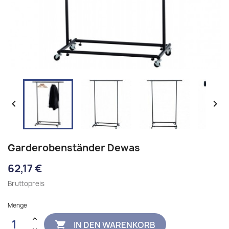


Garderobenständer Dewas
62,17 €
Bruttopreis
Menge
IN DEN WARENKORB
