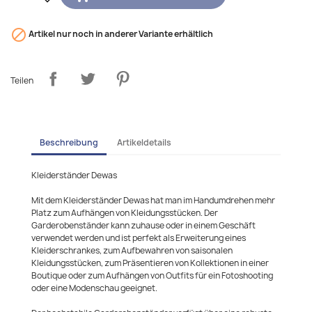

Artikel nur noch in anderer Variante erhältlich
Teilen
Beschreibung
Artikeldetails
Kleiderständer Dewas
Mit dem Kleiderständer Dewas hat man im Handumdrehen mehr
Platz zum Aufhängen von Kleidungsstücken. Der
Garderobenständer kann zuhause oder in einem Geschäft
verwendet werden und ist perfekt als Erweiterung eines
Kleiderschrankes, zum Aufbewahren von saisonalen
Kleidungsstücken, zum Präsentieren von Kollektionen in einer
Boutique oder zum Aufhängen von Outfits für ein Fotoshooting
oder eine Modenschau geeignet.