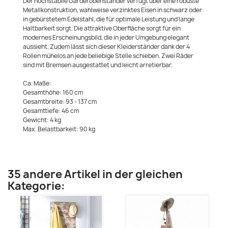
Der hochstabile Garderobenständer verfügt über eine robuste
Metallkonstruktion, wahlweise verzinktes Eisen in schwarz oder
in gebürstetem Edelstahl, die für optimale Leistung und lange
Haltbarkeit sorgt. Die attraktive Oberfläche sorgt für ein
modernes Erscheinungsbild, die in jeder Umgebung elegant
aussieht. Zudem lässt sich dieser Kleiderständer dank der 4
Rollen mühelos an jede beliebige Stelle schieben. Zwei Räder
sind mit Bremsen ausgestattet und leicht arretierbar.
Ca. Maße:
Gesamthöhe: 160 cm
Gesamtbreite: 93 - 137 cm
Gesamttiefe: 46 cm
Gewicht: 4 kg
Max. Belastbarkeit: 90 kg
35 andere Artikel in der gleichen
Kategorie: