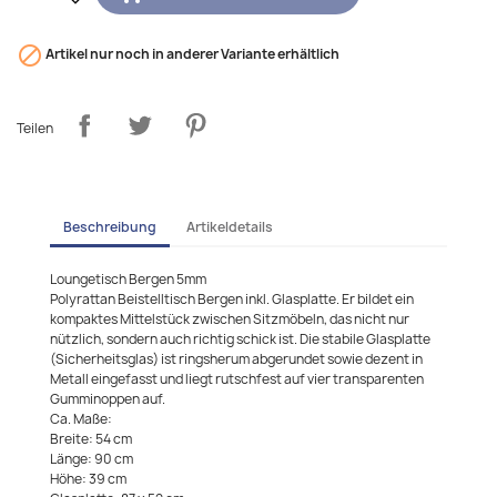

Artikel nur noch in anderer Variante erhältlich
Teilen
Beschreibung
Artikeldetails
Loungetisch Bergen 5mm
Polyrattan Beistelltisch Bergen inkl. Glasplatte. Er bildet ein
kompaktes Mittelstück zwischen Sitzmöbeln, das nicht nur
nützlich, sondern auch richtig schick ist. Die stabile Glasplatte
(Sicherheitsglas) ist ringsherum abgerundet sowie dezent in
Metall eingefasst und liegt rutschfest auf vier transparenten
Gumminoppen auf.
Ca. Maße:
Breite: 54 cm
Länge: 90 cm
Höhe: 39 cm