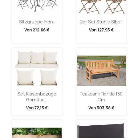
Sitzgruppe Indra
2er Set Stühle Sibell
Von
212,66 €
Von
127,95 €
Set Kissenbezüge
Teakbank Florida 150
Garnitur...
Cm
Von
72,13 €
Von
303,38 €