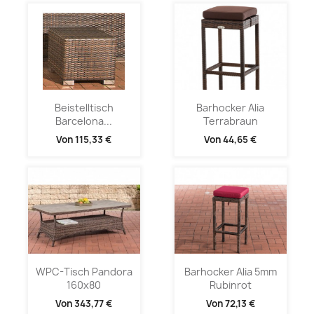
Beistelltisch
Barhocker Alia
Barcelona...
Terrabraun
Von
115,33 €
Von
44,65 €
WPC-Tisch Pandora
Barhocker Alia 5mm
160x80
Rubinrot
Von
343,77 €
Von
72,13 €