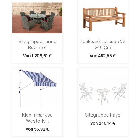
Sitzgruppe Larino
Teakbank Jackson V2
Rubinrot
240 Cm
Von
1.209,61 €
Von
482,55 €
Klemmmarkise
Sitzgruppe Payo
Westerly...
Von
240,14 €
Von
55,92 €