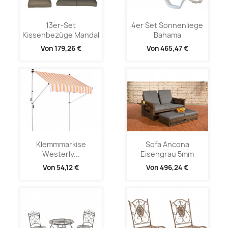
13er-Set
4er Set Sonnenliege
Kissenbezüge Mandal
Bahama
Von
179,26 €
Von
465,47 €
Klemmmarkise
Sofa Ancona
Westerly...
Eisengrau 5mm
Von
54,12 €
Von
496,24 €