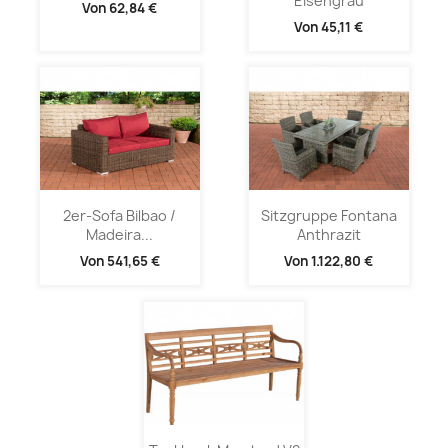
Eisengrau
Von
62,84 €
Von
45,11 €
2er-Sofa Bilbao /
Sitzgruppe Fontana
Madeira...
Anthrazit
Von
541,65 €
Von
1.122,80 €