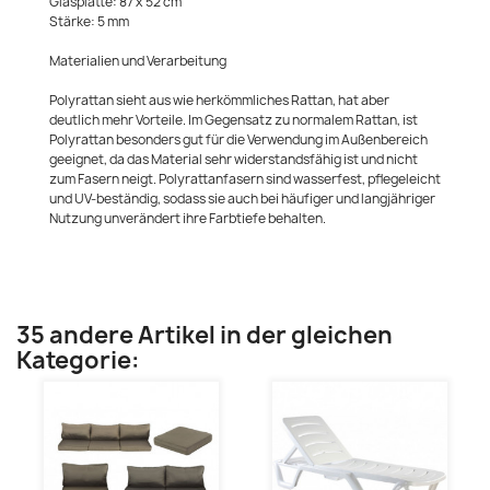
Glasplatte: 87 x 52 cm
Stärke: 5 mm
Materialien und Verarbeitung
Polyrattan sieht aus wie herkömmliches Rattan, hat aber
deutlich mehr Vorteile. Im Gegensatz zu normalem Rattan, ist
Polyrattan besonders gut für die Verwendung im Außenbereich
geeignet, da das Material sehr widerstandsfähig ist und nicht
zum Fasern neigt. Polyrattanfasern sind wasserfest, pflegeleicht
und UV-beständig, sodass sie auch bei häufiger und langjähriger
Nutzung unverändert ihre Farbtiefe behalten.
35 andere Artikel in der gleichen
Kategorie: