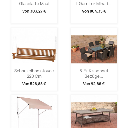
Glasplatte Maui
L Garnitur Minari...
Von
303,27 €
Von
804,35 €
Schaukelbank Joyce
6-Er Kissenset
220 Cm
Bezüge...
Von
526,88 €
Von
92,86 €