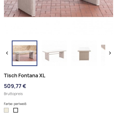


Tisch Fontana XL
509,77 €
Bruttopreis
Farbe: perlweiß
natura
perlweiß