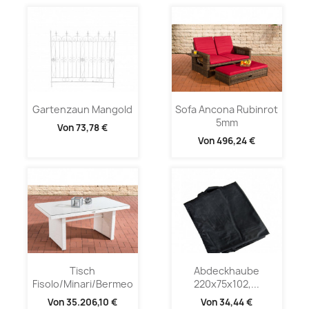
Gartenzaun Mangold
Sofa Ancona Rubinrot
5mm
Von
73,78 €
Von
496,24 €
Tisch
Abdeckhaube
Fisolo/Minari/Bermeo
220x75x102,...
Von
35.206,10 €
Von
34,44 €