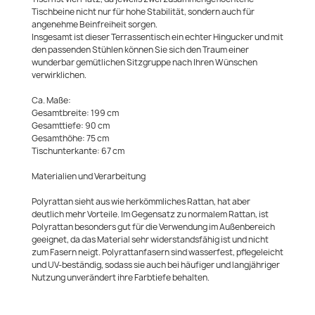
Tischbeine nicht nur für hohe Stabilität, sondern auch für
angenehme Beinfreiheit sorgen.
Insgesamt ist dieser Terrassentisch ein echter Hingucker und mit
den passenden Stühlen können Sie sich den Traum einer
wunderbar gemütlichen Sitzgruppe nach Ihren Wünschen
verwirklichen.
Ca. Maße:
Gesamtbreite: 199 cm
Gesamttiefe: 90 cm
Gesamthöhe: 75 cm
Tischunterkante: 67 cm
Materialien und Verarbeitung
Polyrattan sieht aus wie herkömmliches Rattan, hat aber
deutlich mehr Vorteile. Im Gegensatz zu normalem Rattan, ist
Polyrattan besonders gut für die Verwendung im Außenbereich
geeignet, da das Material sehr widerstandsfähig ist und nicht
zum Fasern neigt. Polyrattanfasern sind wasserfest, pflegeleicht
und UV-beständig, sodass sie auch bei häufiger und langjähriger
Nutzung unverändert ihre Farbtiefe behalten.