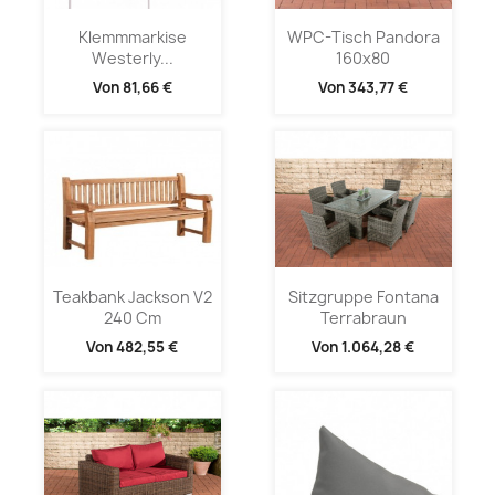
Klemmmarkise
WPC-Tisch Pandora
Westerly...
160x80
Von
81,66 €
Von
343,77 €
Teakbank Jackson V2
Sitzgruppe Fontana
240 Cm
Terrabraun
Von
482,55 €
Von
1.064,28 €