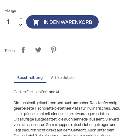
Menge
IN DEN WARENKORB

Teilen
Beschreibung
Artikeldetails
Garten Esstisch Fontana XL
Die kunstvoll geflochtene und auch am hohen Rand aufwendig
gearbeitete Tischplatte bietet viel Platz für Kulinarisches. Dazu
ist sie pflegeleicht mit einer seitlich etwas abgerundeten
Glasauflage ausgestattet, die auch sehr edel aussieht. Sie wird
von transparenten Gumminoppen rutschsicher getragen und
liegt dadurch nicht direkt auf dem Geflecht. Auch unter dem
Tisch ist viel Platz, da jeweils zwei zusammengeflochtene