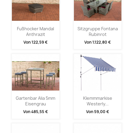
Fußhocker Mandal
Sitzgruppe Fontana
Anthrazit
Rubinrot
Von
122,59 €
Von
1.122,80 €
Gartenbar Alia 5mm
Klemmmarkise
Eisengrau
Westerly...
Von
485,55 €
Von
59,00 €