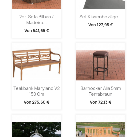
2er-Sofa Bilbao /
Set Kissenbezüge...
Madeira...
Von
127,95 €
Von
541,65 €
Teakbank Maryland V2
Barhocker Alia 5mm
150 Cm
Terrabraun
Von
275,60 €
Von
72,13 €