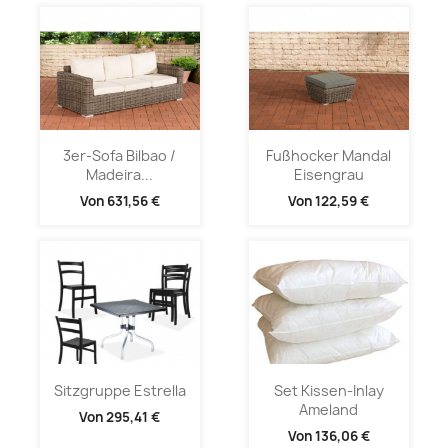
3er-Sofa Bilbao /
Fußhocker Mandal
Madeira...
Eisengrau
Von
631,56 €
Von
122,59 €
Sitzgruppe Estrella
Set Kissen-Inlay
Ameland
Von
295,41 €
Von
136,06 €