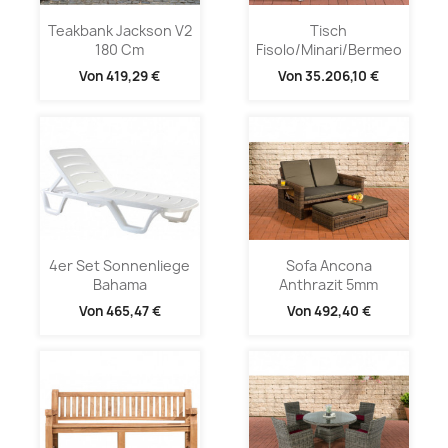
Teakbank Jackson V2
Tisch
180 Cm
Fisolo/Minari/Bermeo
Von
419,29 €
Von
35.206,10 €
4er Set Sonnenliege
Sofa Ancona
Bahama
Anthrazit 5mm
Von
465,47 €
Von
492,40 €