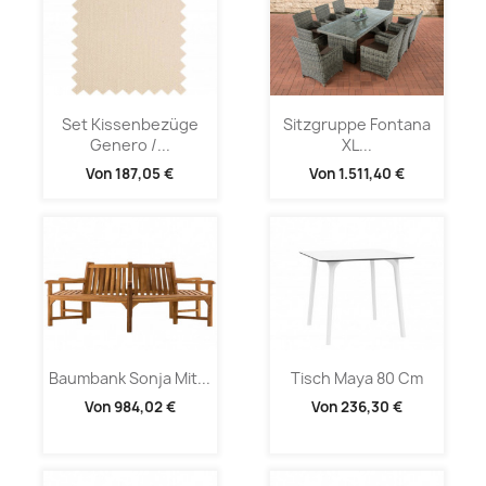
Set Kissenbezüge
Sitzgruppe Fontana
Genero /...
XL...
Von
187,05 €
Von
1.511,40 €
Baumbank Sonja Mit...
Tisch Maya 80 Cm
Von
984,02 €
Von
236,30 €