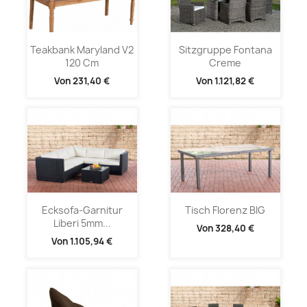
Teakbank Maryland V2
Sitzgruppe Fontana
120 Cm
Creme
Von
231,40 €
Von
1.121,82 €
Ecksofa-Garnitur
Tisch Florenz BIG
Liberi 5mm...
Von
328,40 €
Von
1.105,94 €