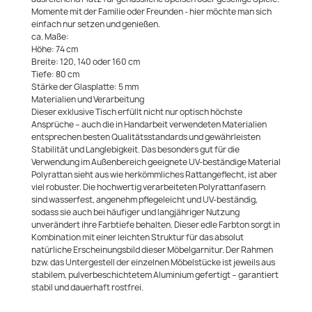
Momente mit der Familie oder Freunden - hier möchte man sich
einfach nur setzen und genießen.
ca. Maße:
Höhe: 74 cm
Breite: 120, 140 oder 160 cm
Tiefe: 80 cm
Stärke der Glasplatte: 5 mm
Materialien und Verarbeitung
Dieser exklusive Tisch erfüllt nicht nur optisch höchste
Ansprüche – auch die in Handarbeit verwendeten Materialien
entsprechen besten Qualitätsstandards und gewährleisten
Stabilität und Langlebigkeit. Das besonders gut für die
Verwendung im Außenbereich geeignete UV-beständige Material
Polyrattan sieht aus wie herkömmliches Rattangeflecht, ist aber
viel robuster. Die hochwertig verarbeiteten Polyrattanfasern
sind wasserfest, angenehm pflegeleicht und UV-beständig,
sodass sie auch bei häufiger und langjähriger Nutzung
unverändert ihre Farbtiefe behalten. Dieser edle Farbton sorgt in
Kombination mit einer leichten Struktur für das absolut
natürliche Erscheinungsbild dieser Möbelgarnitur. Der Rahmen
bzw. das Untergestell der einzelnen Möbelstücke ist jeweils aus
stabilem, pulverbeschichtetem Aluminium gefertigt – garantiert
stabil und dauerhaft rostfrei.