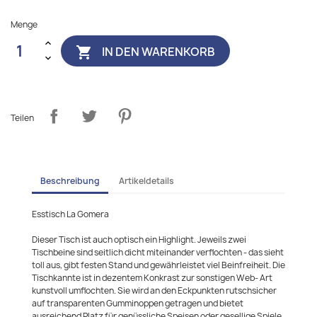
Menge
IN DEN WARENKORB

Teilen
Beschreibung
Artikeldetails
Esstisch La Gomera
Dieser Tisch ist auch optisch ein Highlight. Jeweils zwei
Tischbeine sind seitlich dicht miteinander verflochten - das sieht
toll aus, gibt festen Stand und gewährleistet viel Beinfreiheit. Die
Tischkannte ist in dezentem Konkrast zur sonstigen Web- Art
kunstvoll umflochten. Sie wird an den Eckpunkten rutschsicher
auf transparenten Gumminoppen getragen und bietet
ausreichend Platz für genüssliche Speisen oder gesellige Spiele.