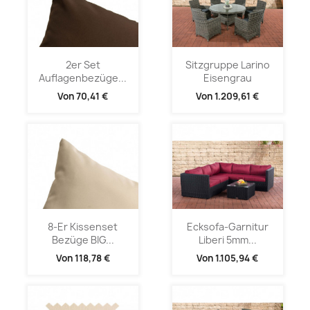
2er Set
Sitzgruppe Larino
Auflagenbezüge...
Eisengrau
Von
70,41 €
Von
1.209,61 €
8-Er Kissenset
Ecksofa-Garnitur
Bezüge BIG...
Liberi 5mm...
Von
118,78 €
Von
1.105,94 €