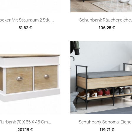
Vorschau
Vorschau


ocker Mit Stauraum 2 Stk....
Schuhbank Räuchereiche.
51,82 €
106,25 €
Vorschau
Vorschau


Flurbank 70 X 35 X 45 Cm...
Schuhbank Sonoma-Eiche.
207,19 €
119,71 €