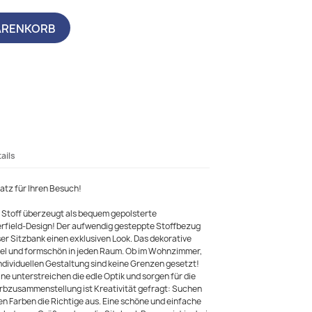
ARENKORB
ails
atz für Ihren Besuch!
Stoff überzeugt als bequem gepolsterte
erfield-Design! Der aufwendig gesteppte Stoffbezug
ser Sitzbank einen exklusiven Look. Das dekorative
ibel und formschön in jeden Raum. Ob im Wohnzimmer,
individuellen Gestaltung sind keine Grenzen gesetzt!
e unterstreichen die edle Optik und sorgen für die
Farbzusammenstellung ist Kreativität gefragt: Suchen
n Farben die Richtige aus. Eine schöne und einfache