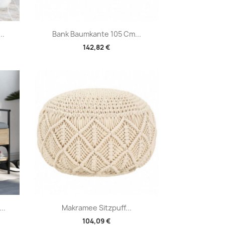
Vorschau

..
Bank Baumkante 105 Cm...
142,82 €
Vorschau

..
Makramee Sitzpuff...
104,09 €