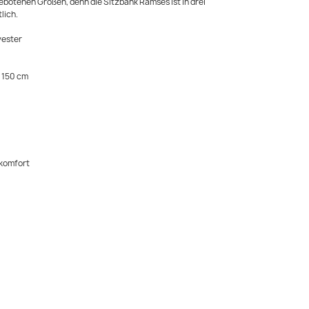
ebotenen Größen, denn die Sitzbank Ramses ist in drei
lich.
yester
/ 150 cm
zkomfort