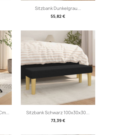
Vorschau

Sitzbank Dunkelgrau...
55,82 €
Vorschau

Cm...
Sitzbank Schwarz 100x30x30...
73,39 €