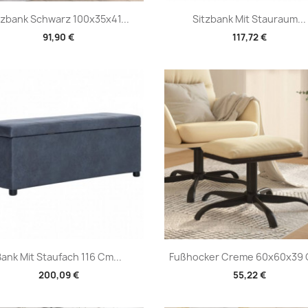
Vorschau
Vorschau


tzbank Schwarz 100x35x41...
Sitzbank Mit Stauraum...
91,90 €
117,72 €
Vorschau
Vorschau


Bank Mit Staufach 116 Cm...
Fußhocker Creme 60x60x39 
200,09 €
55,22 €