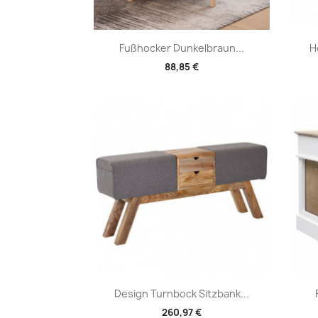
Vorschau

Fußhocker Dunkelbraun...
H
88,85 €
Vorschau

Design Turnbock Sitzbank...
260,97 €