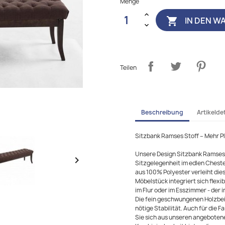
Menge
IN DEN W

Teilen
Beschreibung
Artikeldet
Sitzbank Ramses Stoff – Mehr Pl
Unsere Design Sitzbank Ramses 

Sitzgelegenheit im edlen Chest
aus 100% Polyester verleiht die
Möbelstück integriert sich flex
im Flur oder im Esszimmer - der 
Die fein geschwungenen Holzbein
nötige Stabilität. Auch für die 
Sie sich aus unseren angebotene