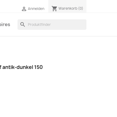
shopping_cart

Warenkorb
(0)
Anmelden
ires
search
 antik-dunkel 150