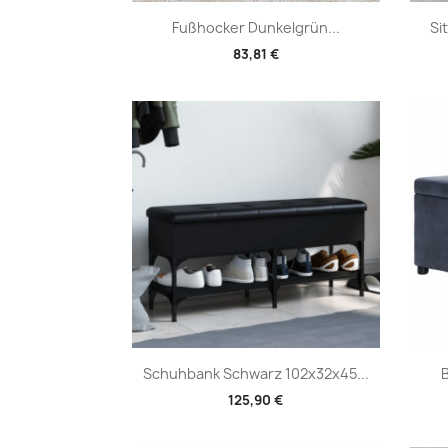
Vorschau

Fußhocker Dunkelgrün...
Si
83,81 €
Vorschau

Schuhbank Schwarz 102x32x45...
125,90 €