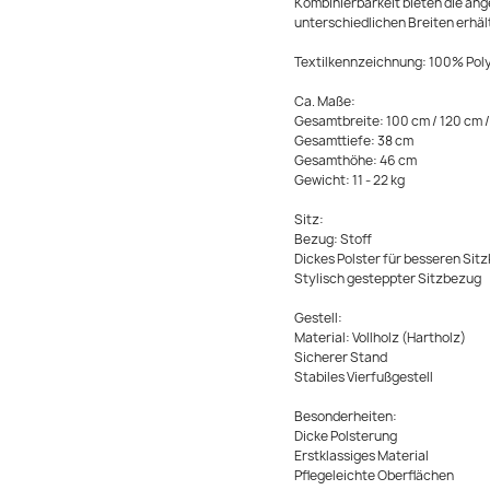
Kombinierbarkeit bieten die ang
unterschiedlichen Breiten erhält
Textilkennzeichnung: 100% Pol
Ca. Maße:
Gesamtbreite: 100 cm / 120 cm 
Gesamttiefe: 38 cm
Gesamthöhe: 46 cm
Gewicht: 11 - 22 kg
Sitz:
Bezug: Stoff
Dickes Polster für besseren Sit
Stylisch gesteppter Sitzbezug
Gestell:
Material: Vollholz (Hartholz)
Sicherer Stand
Stabiles Vierfußgestell
Besonderheiten:
Dicke Polsterung
Erstklassiges Material
Pflegeleichte Oberflächen