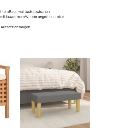
uchtem Baumwolltuch abwischen
in mit lauwarmem Wasser angefeuchtetes
m Aufsatz absaugen