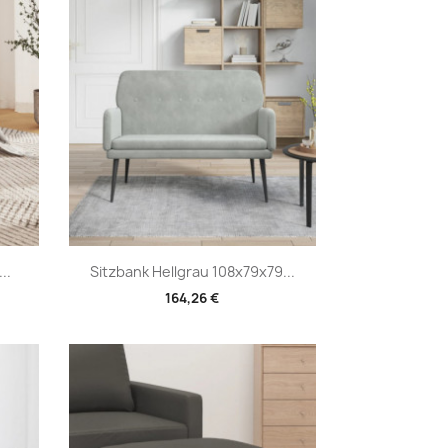
Vorschau

..
Sitzbank Hellgrau 108x79x79...
164,26 €