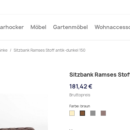
Barhocker
Möbel
Gartenmöbel
Wohnaccesso
änke
Sitzbank Ramses Stoff antik-dunkel 150
Sitzbank Ramses Stoff
181,42 €
Bruttopreis
Farbe: braun
creme
dunkelgrau
taupe
braun