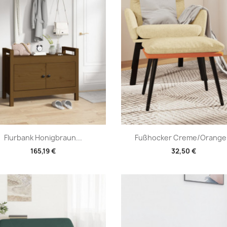
Vorschau
Vorschau


Flurbank Honigbraun...
Fußhocker Creme/Orange.
165,19 €
32,50 €