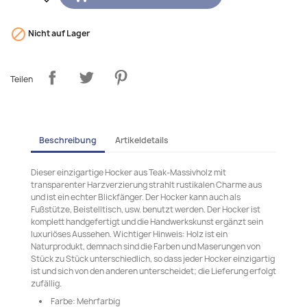

Nicht auf Lager
Teilen
Beschreibung
Artikeldetails
Dieser einzigartige Hocker aus Teak-Massivholz mit
transparenter Harzverzierung strahlt rustikalen Charme aus
und ist ein echter Blickfänger. Der Hocker kann auch als
Fußstütze, Beistelltisch, usw. benutzt werden. Der Hocker ist
komplett handgefertigt und die Handwerkskunst ergänzt sein
luxuriöses Aussehen. Wichtiger Hinweis: Holz ist ein
Naturprodukt, demnach sind die Farben und Maserungen von
Stück zu Stück unterschiedlich, so dass jeder Hocker einzigartig
ist und sich von den anderen unterscheidet; die Lieferung erfolgt
zufällig.
Farbe: Mehrfarbig