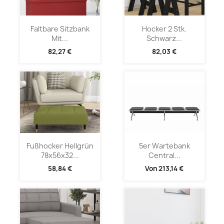
Faltbare Sitzbank
Hocker 2 Stk.
Mit...
Schwarz...
82,27 €
82,03 €
Fußhocker Hellgrün
5er Wartebank
78x56x32...
Central...
58,84 €
Von
213,14 €