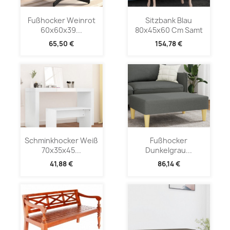
Fußhocker Weinrot
Sitzbank Blau
60x60x39...
80x45x60 Cm Samt
65,50 €
154,78 €
Schminkhocker Weiß
Fußhocker
70x35x45...
Dunkelgrau...
41,88 €
86,14 €