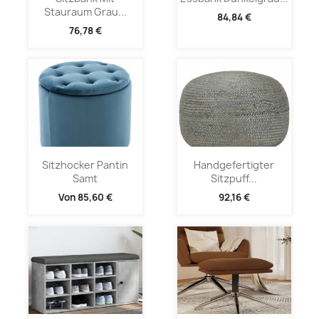
Stauraum Grau...
84,84 €
76,78 €
Sitzhocker Pantin
Handgefertigter
Samt
Sitzpuff...
Von
85,60 €
92,16 €