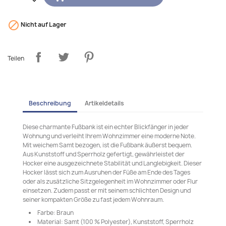

Nicht auf Lager
Teilen
Beschreibung
Artikeldetails
Diese charmante Fußbank ist ein echter Blickfänger in jeder
Wohnung und verleiht Ihrem Wohnzimmer eine moderne Note.
Mit weichem Samt bezogen, ist die Fußbank äußerst bequem.
Aus Kunststoff und Sperrholz gefertigt, gewährleistet der
Hocker eine ausgezeichnete Stabilität und Langlebigkeit. Dieser
Hocker lässt sich zum Ausruhen der Füße am Ende des Tages
oder als zusätzliche Sitzgelegenheit im Wohnzimmer oder Flur
einsetzen. Zudem passt er mit seinem schlichten Design und
seiner kompakten Größe zu fast jedem Wohnraum.
Farbe: Braun
Material: Samt (100 % Polyester), Kunststoff, Sperrholz