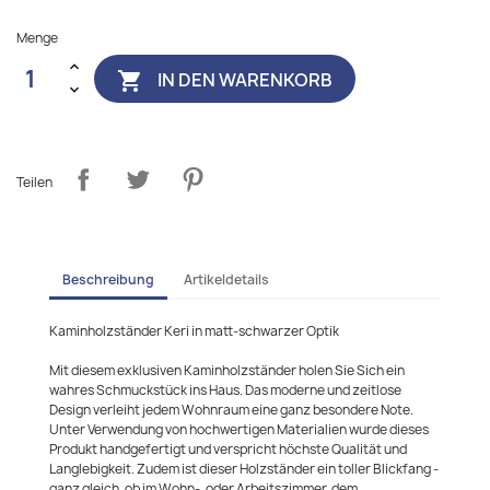
Menge
IN DEN WARENKORB

Teilen
Beschreibung
Artikeldetails
Kaminholzständer Keri in matt-schwarzer Optik
Mit diesem exklusiven Kaminholzständer holen Sie Sich ein
wahres Schmuckstück ins Haus. Das moderne und zeitlose
Design verleiht jedem Wohnraum eine ganz besondere Note.
Unter Verwendung von hochwertigen Materialien wurde dieses
Produkt handgefertigt und verspricht höchste Qualität und
Langlebigkeit. Zudem ist dieser Holzständer ein toller Blickfang -
ganz gleich, ob im Wohn-, oder Arbeitszimmer, dem