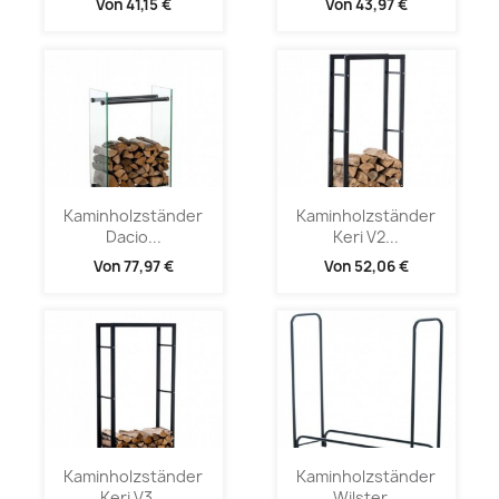
Von
41,15 €
Von
43,97 €
Kaminholzständer
Kaminholzständer
Dacio...
Keri V2...
Von
77,97 €
Von
52,06 €
Kaminholzständer
Kaminholzständer
Keri V3...
Wilster...