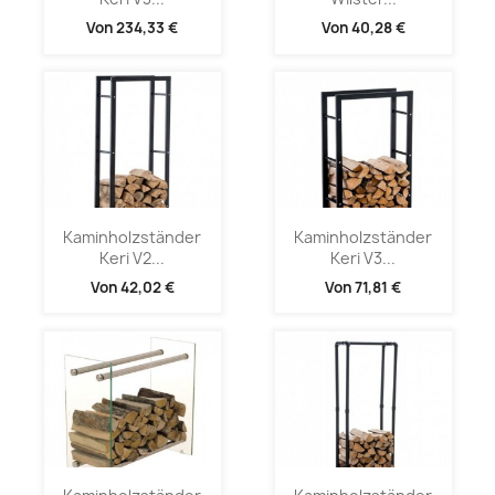
Von
234,33 €
Von
40,28 €
Kaminholzständer
Kaminholzständer
Keri V2...
Keri V3...
Von
42,02 €
Von
71,81 €