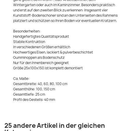
Wintergarten oder auch im Kaminzimmer. Besonders praktisch
und erst auf den zweiten Blick zu erkennen: Insgesamt vier
Kunststoff-Bodenschoner sind an den Unterseiten des Rahmens
platziert und schützen so Ihren Boden vor eventuellen Kratzern.
Besonderheiten:
Handgefertigtes Qualitätsprodukt
Stabile Kontruktion
In verschiedenen Größen erhältlich
Hochwertiges Eisen, lackiert & pulverbeschichtet
Gumminoppen als Bodenschutz
Nur für den Innenbereich geeignet
Größe 25x100x150 ist komplett demontiert
Ca. Maße:
Gesamtbreite: 40, 60, 80, 100 cm
Gesamthöhe: 100, 150 cm
Gesamttiefe: 25 cm
Profil des Gestells: 40 mm
25 andere Artikel in der gleichen