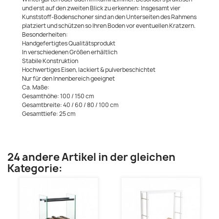
und erst auf den zweiten Blick zu erkennen: Insgesamt vier
Kunststoff-Bodenschoner sind an den Unterseiten des Rahmens
platziert und schützen so Ihren Boden vor eventuellen Kratzern.
Besonderheiten:
Handgefertigtes Qualitätsprodukt
In verschiedenen Größen erhältlich
Stabile Konstruktion
Hochwertiges Eisen, lackiert & pulverbeschichtet
Nur für den Innenbereich geeignet
Ca. Maße:
Gesamthöhe: 100 / 150 cm
Gesamtbreite: 40 / 60 / 80 / 100 cm
Gesamttiefe: 25 cm
24 andere Artikel in der gleichen
Kategorie: