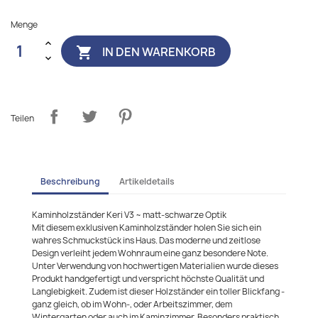
Menge
IN DEN WARENKORB

Teilen
Beschreibung
Artikeldetails
Kaminholzständer Keri V3 ~ matt-schwarze Optik
Mit diesem exklusiven Kaminholzständer holen Sie sich ein
wahres Schmuckstück ins Haus. Das moderne und zeitlose
Design verleiht jedem Wohnraum eine ganz besondere Note.
Unter Verwendung von hochwertigen Materialien wurde dieses
Produkt handgefertigt und verspricht höchste Qualität und
Langlebigkeit. Zudem ist dieser Holzständer ein toller Blickfang -
ganz gleich, ob im Wohn-, oder Arbeitszimmer, dem
Wintergarten oder auch im Kaminzimmer. Besonders praktisch