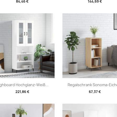
84,46 €
144,69 €
Vorschau
Vorschau


ghboard Hochglanz-Weiß...
Regalschrank Sonoma-Eiche
221,86 €
67,37 €