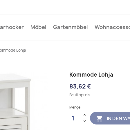
Barhocker
Möbel
Gartenmöbel
Wohnaccesso
ommode Lohja
Kommode Lohja
83,62 €
Bruttopreis
Menge
IN DEN W
