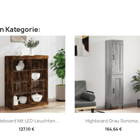
en Kategorie:
Vorschau
Vorschau


deboard Mit LED-Leuchten...
Highboard Grau Sonoma..
127,10 €
164,64 €