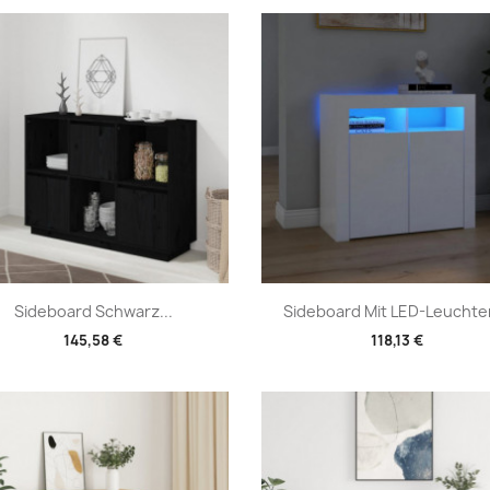
Vorschau
Vorschau


Sideboard Schwarz...
Sideboard Mit LED-Leuchten
145,58 €
118,13 €