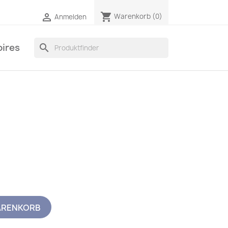
shopping_cart

Warenkorb
(0)
Anmelden
ires
search
ARENKORB