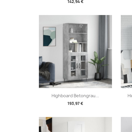
142,94 €
Vorschau

Highboard Betongrau...
Hi
193,97 €