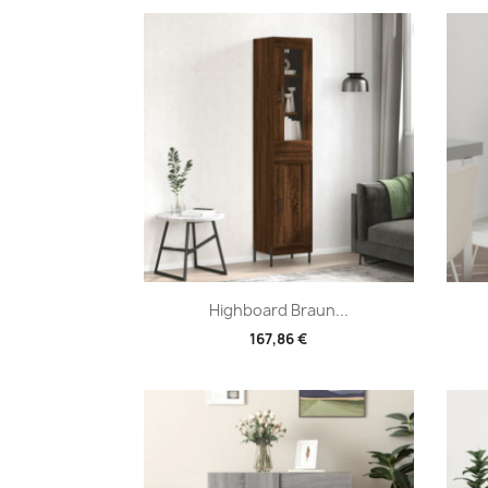
Vorschau

Highboard Braun...
167,86 €