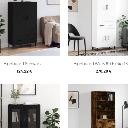
Vorschau
Vorschau


Highboard Schwarz...
Highboard Weiß 69,5x34x180
124,22 €
278,28 €