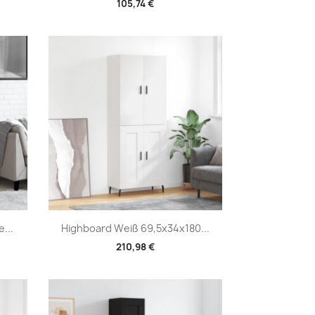
105,74 €
Vorschau

...
Highboard Weiß 69,5x34x180...
210,98 €