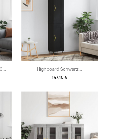
Vorschau

...
Highboard Schwarz...
147,10 €