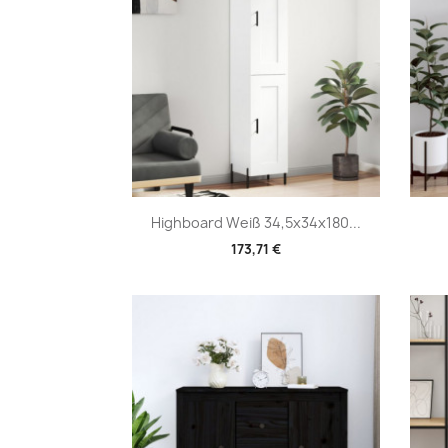
Vorschau

Highboard Weiß 34,5x34x180...
173,71 €