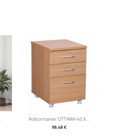
Vorschau

.
Rollcontainer OTTAWA 40 X...
98,48 €