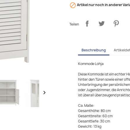

Artikel nur noch in anderer Vari
Teilen
Beschreibung
Artikeldet
Kommode Lohja
Diese Kommode ist ein echter H
hinter den Türen sowie einer of
Unterbringung der persönlichen D
oder Jugendzimmer, die Anrichte

ist überall überzeugend praktisc
Ca. Maße:
Gesamthöhe: 80 cm
Gesamtbreite: 60 cm
Gesamttiefe: 30 cm
Gewicht: 13 kg