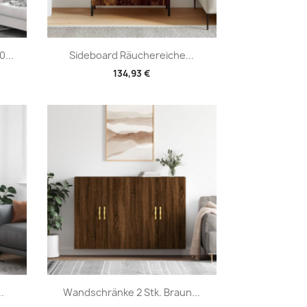
Vorschau

...
Sideboard Räuchereiche...
134,93 €
Vorschau

.
Wandschränke 2 Stk. Braun...