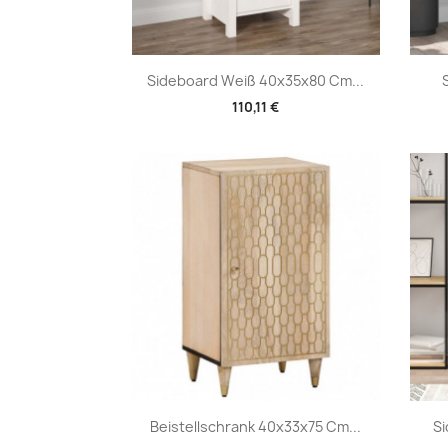
Vorschau

Sideboard Weiß 40x35x80 Cm...
110,11 €
Vorschau

Beistellschrank 40x33x75 Cm...
S