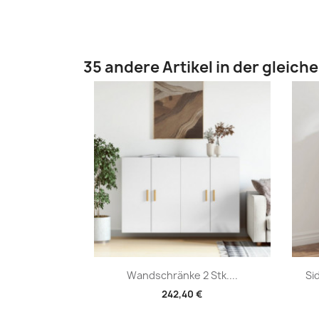
35 andere Artikel in der gleich
Vorschau

Wandschränke 2 Stk....
Si
242,40 €