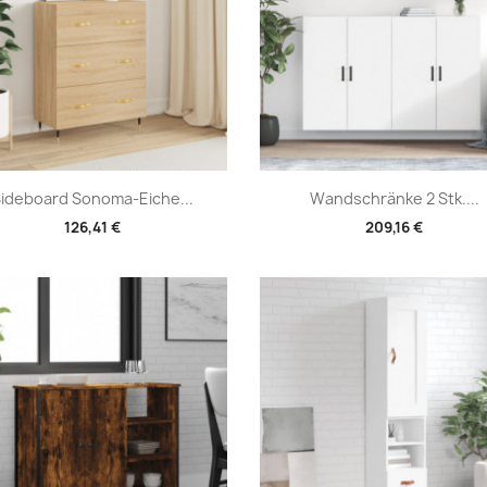
Vorschau
Vorschau


ideboard Sonoma-Eiche...
Wandschränke 2 Stk....
126,41 €
209,16 €