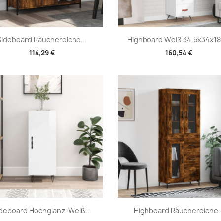
Vorschau
Vorschau


Sideboard Räuchereiche...
Highboard Weiß 34,5x34x180
114,29 €
160,54 €
Vorschau
Vorschau


ideboard Hochglanz-Weiß...
Highboard Räuchereiche..