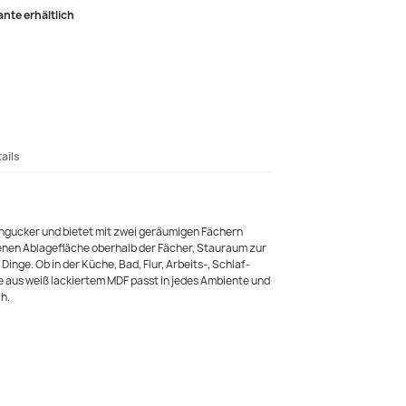
ante erhältlich
ails
ingucker und bietet mit zwei geräumigen Fächern
fenen Ablagefläche oberhalb der Fächer, Stauraum zur
inge. Ob in der Küche, Bad, Flur, Arbeits-, Schlaf-
 aus weiß lackiertem MDF passt in jedes Ambiente und
h.