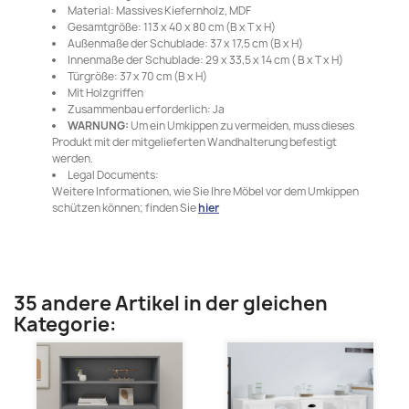
Material: Massives Kiefernholz, MDF
Gesamtgröße: 113 x 40 x 80 cm (B x T x H)
Außenmaße der Schublade: 37 x 17,5 cm (B x H)
Innenmaße der Schublade: 29 x 33,5 x 14 cm ( B x T x H)
Türgröße: 37 x 70 cm (B x H)
Mit Holzgriffen
Zusammenbau erforderlich: Ja
WARNUNG:
Um ein Umkippen zu vermeiden, muss dieses
Produkt mit der mitgelieferten Wandhalterung befestigt
werden.
Legal Documents:
Weitere Informationen, wie Sie Ihre Möbel vor dem Umkippen
schützen können; finden Sie
hier
35 andere Artikel in der gleichen
Kategorie: