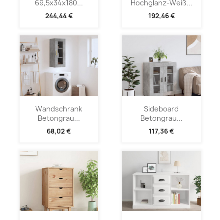
69,5x34x180...
Hochglanz-Weiß...
244,44 €
192,46 €
Wandschrank
Sideboard
Betongrau...
Betongrau...
68,02 €
117,36 €