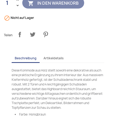
IN DEN WARENKORB


Nicht auf Lager
Teilen
Beschreibung
Artikeldetails
Diese Kommode aus Holz stellt sowohl eine dekorative als auch
eine praktische Ergänzung zu Ihrem Interieur dar. Aus massivem
Kiefernholz gefertigt, ist der Schubladenschrank stabil und
robust. Mit 2 Türen und 4 leichtgängigen Schubladen
ausgestattet, bietet das Highboard reichlich Stauraum, um
verschiedene wichtige Alltagssachen ordentlich und griffbereit
aufzubewahren. Darüber hinaus eignet sich die robuste
Tischplatte perfekt, um Dekoartikel, Bilderrahmen und
Topfpflanzen zur Schau zu stellen.
Farbe: Honigbraun