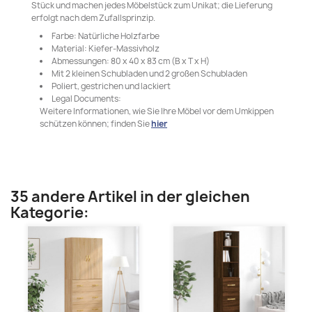
Stück und machen jedes Möbelstück zum Unikat; die Lieferung
erfolgt nach dem Zufallsprinzip.
Farbe: Natürliche Holzfarbe
Material: Kiefer-Massivholz
Abmessungen: 80 x 40 x 83 cm (B x T x H)
Mit 2 kleinen Schubladen und 2 großen Schubladen
Poliert, gestrichen und lackiert
Legal Documents:
Weitere Informationen, wie Sie Ihre Möbel vor dem Umkippen
schützen können; finden Sie
hier
35 andere Artikel in der gleichen
Kategorie: