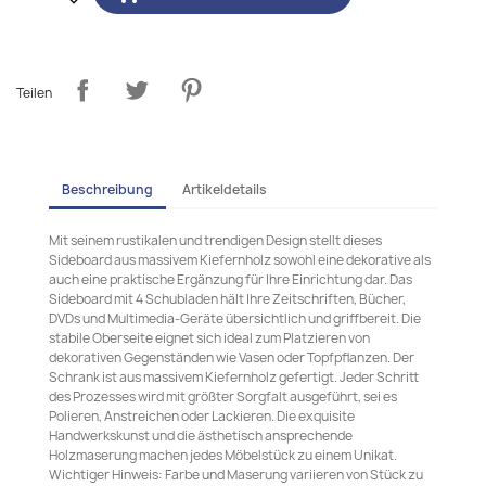
Teilen
Beschreibung
Artikeldetails
Mit seinem rustikalen und trendigen Design stellt dieses
Sideboard aus massivem Kiefernholz sowohl eine dekorative als
auch eine praktische Ergänzung für Ihre Einrichtung dar. Das
Sideboard mit 4 Schubladen hält Ihre Zeitschriften, Bücher,
DVDs und Multimedia-Geräte übersichtlich und griffbereit. Die
stabile Oberseite eignet sich ideal zum Platzieren von
dekorativen Gegenständen wie Vasen oder Topfpflanzen. Der
Schrank ist aus massivem Kiefernholz gefertigt. Jeder Schritt
des Prozesses wird mit größter Sorgfalt ausgeführt, sei es
Polieren, Anstreichen oder Lackieren. Die exquisite
Handwerkskunst und die ästhetisch ansprechende
Holzmaserung machen jedes Möbelstück zu einem Unikat.
Wichtiger Hinweis: Farbe und Maserung variieren von Stück zu