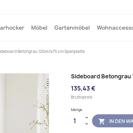
Barhocker
Möbel
Gartenmöbel
Wohnaccesso
ideboard Betongrau 120x41x75 cm Spanplatte
Sideboard Betongrau 
135,43 €
Bruttopreis
Menge
IN DEN W
