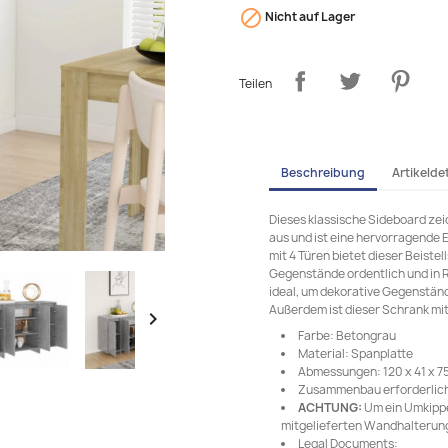

Nicht auf Lager
Teilen
Beschreibung
Artikeldet
Dieses klassische Sideboard zei
aus und ist eine hervorragende 
mit 4 Türen bietet dieser Beiste
Gegenstände ordentlich und in R
ideal, um dekorative Gegenständ
Außerdem ist dieser Schrank mit

Farbe: Betongrau
Material: Spanplatte
Abmessungen: 120 x 41 x 75 
Zusammenbau erforderlich
ACHTUNG:
Um ein Umkippe
mitgelieferten Wandhalterung
Legal Documents: