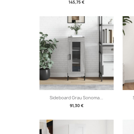
145,75 €
Vorschau

Sideboard Grau Sonoma...
91,30 €