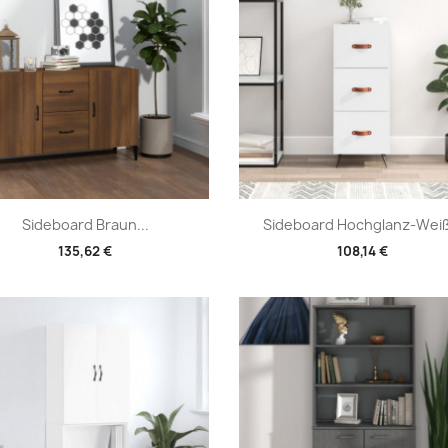
Vorschau
Vorschau


Sideboard Braun...
Sideboard Hochglanz-Weiß.
135,62 €
108,14 €