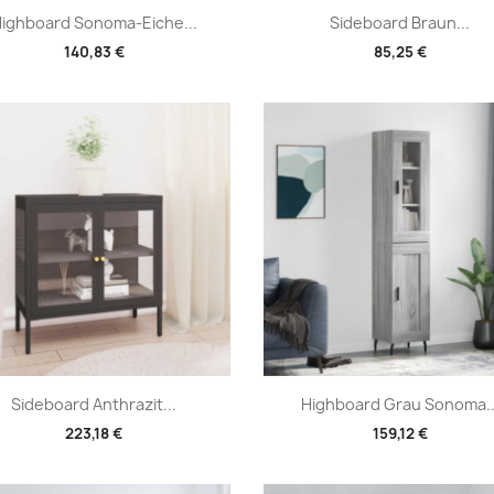
Vorschau
Vorschau


ighboard Sonoma-Eiche...
Sideboard Braun...
140,83 €
85,25 €
Vorschau
Vorschau


Sideboard Anthrazit...
Highboard Grau Sonoma..
223,18 €
159,12 €