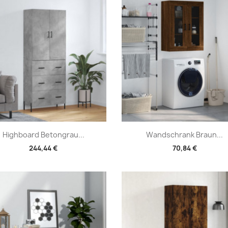
Vorschau
Vorschau


Highboard Betongrau...
Wandschrank Braun...
244,44 €
70,84 €