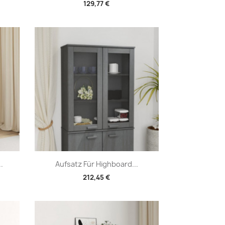
129,77 €
Vorschau

.
Aufsatz Für Highboard...
212,45 €