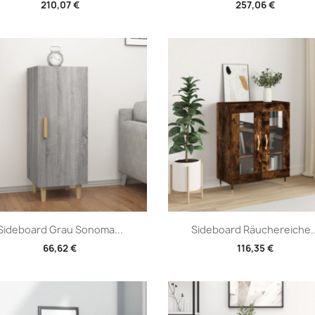
210,07 €
257,06 €
Vorschau
Vorschau


Sideboard Grau Sonoma...
Sideboard Räuchereiche..
66,62 €
116,35 €