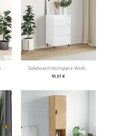
Vorschau

..
Sideboard Hochglanz-Weiß...
91,01 €