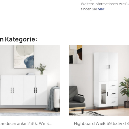
Weitere Informationen, wie S
finden Sie
hier
en Kategorie:
Vorschau
Vorschau


andschränke 2 Stk. Weiß...
Highboard Weiß 69,5x34x180