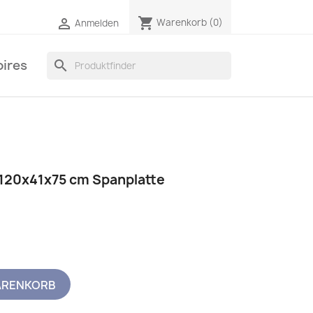
shopping_cart

Warenkorb
(0)
Anmelden
ires
search
120x41x75 cm Spanplatte
ARENKORB