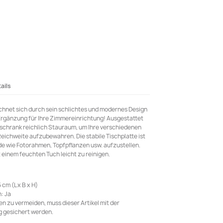
ails
chnet sich durch sein schlichtes und modernes Design
Ergänzung für Ihre Zimmereinrichtung! Ausgestattet
llschrank reichlich Stauraum, um Ihre verschiedenen
eichweite aufzubewahren. Die stabile Tischplatte ist
e wie Fotorahmen, Topfpflanzen usw. aufzustellen.
 einem feuchten Tuch leicht zu reinigen.
cm (L x B x H)
: Ja
n zu vermeiden, muss dieser Artikel mit der
 gesichert werden.