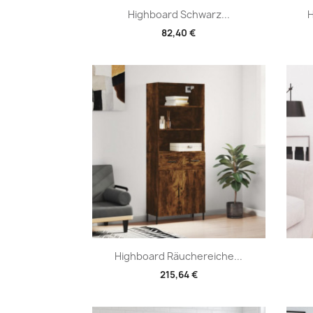
Vorschau

Highboard Schwarz...
H
82,40 €
Vorschau

Highboard Räuchereiche...
215,64 €