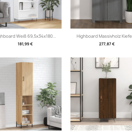
Vorschau
Vorschau


ghboard Weiß 69,5x34x180...
Highboard Massivholz Kiefer
181,99 €
277,87 €