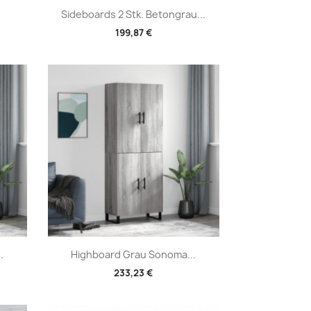
Vorschau

Sideboards 2 Stk. Betongrau...
199,87 €
Vorschau

.
Highboard Grau Sonoma...
233,23 €