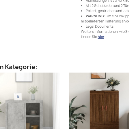
Abmessungen: 93 x 40 x 80 
Mit 2 Schubladen und 2 Tü
Poliert, gestrichen und lack
WARNUNG
: Um ein Umkipp
mitgelieferten Halterung an 
Legal Documents:
Weitere Informationen, wie S
finden Sie
hier
en Kategorie: