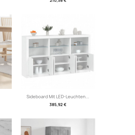
210,58 €
Vorschau

Sideboard Mit LED-Leuchten...
385,92 €