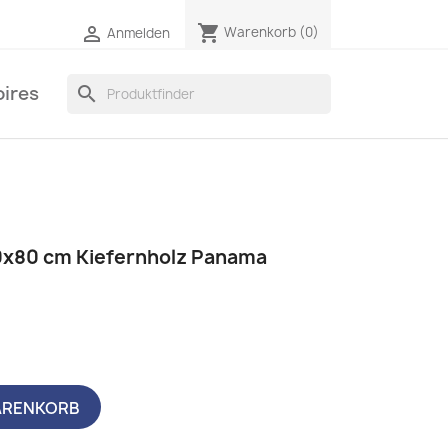
shopping_cart

Warenkorb
(0)
Anmelden
ires
search
0x80 cm Kiefernholz Panama
ARENKORB