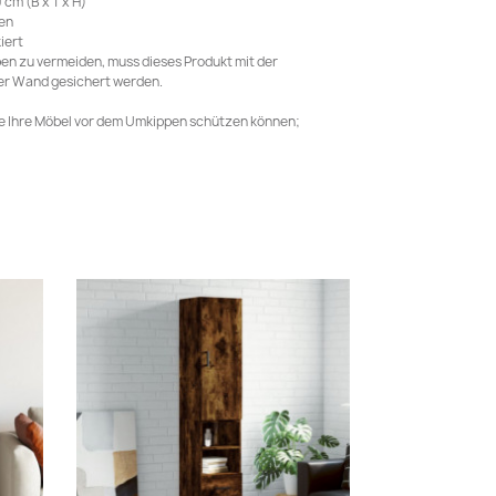
cm (B x T x H)
ren
iert
en zu vermeiden, muss dieses Produkt mit der
der Wand gesichert werden.
ie Ihre Möbel vor dem Umkippen schützen können;