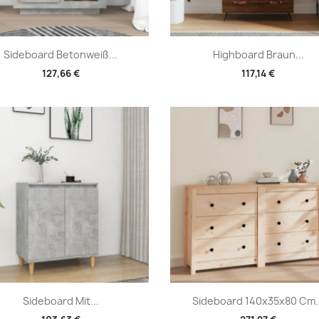
Vorschau
Vorschau


Sideboard Betonweiß...
Highboard Braun...
127,66 €
117,14 €
Vorschau
Vorschau


Sideboard Mit...
Sideboard 140x35x80 Cm..