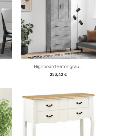
Vorschau

.
Highboard Betongrau...
253,42 €