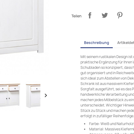
Teilen
Beschreibung
Artikeldet
Mit seinem rustikalen Design is
praktische Ergänzung für Ihren 
Schubladen so konzipiert, dass 
gut organisiert und in Reichwei
sich ideal zum Abstellen von Dek
Schrank ist aus massivem Kiefern
Sorgfalt ausgeführt, sei es das 
handwerkliche Verarbeitung und

machen jedes Möbelstück zu ein
unterscheidet. Wichtiger Hinwei
Stück zu Stück und machen jede
erfolgt in zufälliger Reihenfolge
Farbe: Weiß und Naturholz
Material: Massives Kiefern