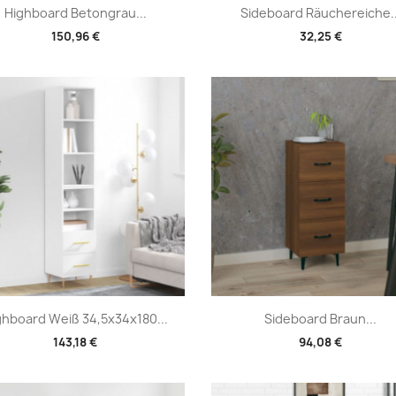
Vorschau
Vorschau


Highboard Betongrau...
Sideboard Räuchereiche..
150,96 €
32,25 €
Vorschau
Vorschau


ghboard Weiß 34,5x34x180...
Sideboard Braun...
143,18 €
94,08 €