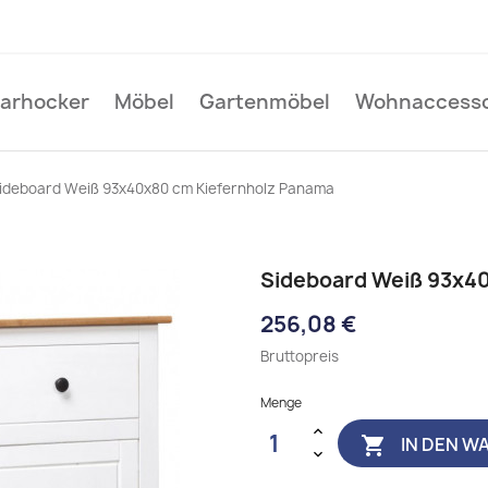
Barhocker
Möbel
Gartenmöbel
Wohnaccesso
ideboard Weiß 93x40x80 cm Kiefernholz Panama
Sideboard Weiß 93x4
256,08 €
Bruttopreis
Menge
IN DEN W
