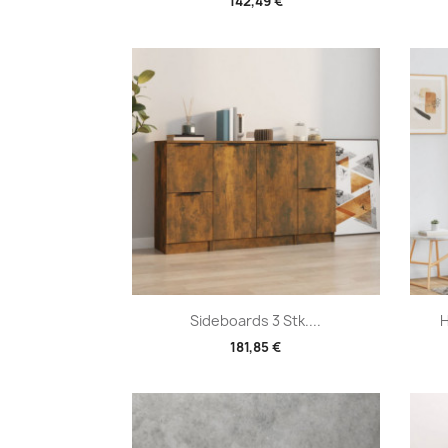
142,49 €
Vorschau

Sideboards 3 Stk....
H
181,85 €