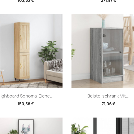
103,63 €
271,97 €
Vorschau
Vorschau


ighboard Sonoma-Eiche...
Beistellschrank Mit...
150,58 €
71,06 €