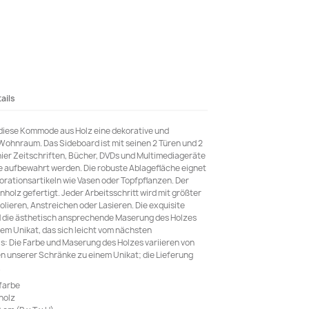
ails
t diese Kommode aus Holz eine dekorative und
Wohnraum. Das Sideboard ist mit seinen 2 Türen und 2
hier Zeitschriften, Bücher, DVDs und Multimediageräte
te aufbewahrt werden. Die robuste Ablagefläche eignet
orationsartikeln wie Vasen oder Topfpflanzen. Der
holz gefertigt. Jeder Arbeitsschritt wird mit größter
Polieren, Anstreichen oder Lasieren. Die exquisite
 die ästhetisch ansprechende Maserung des Holzes
em Unikat, das sich leicht vom nächsten
s: Die Farbe und Maserung des Holzes variieren von
n unserer Schränke zu einem Unikat; die Lieferung
.
farbe
holz