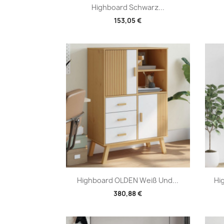
Vorschau

Highboard Schwarz...
153,05 €
Vorschau

Highboard OLDEN Weiß Und...
Hi
380,88 €