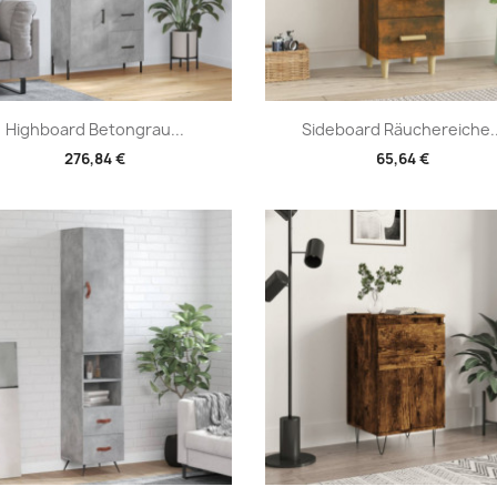
Vorschau
Vorschau


Highboard Betongrau...
Sideboard Räuchereiche..
276,84 €
65,64 €