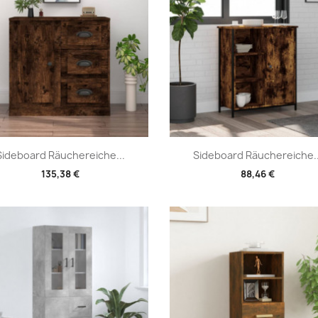
Vorschau
Vorschau


Sideboard Räuchereiche...
Sideboard Räuchereiche..
135,38 €
88,46 €