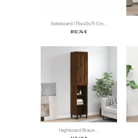
Vorschau

Sideboard 175x40x75 Cm...
810,74 €
Vorschau

Highboard Braun...