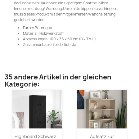
dadurch einen Hauch von einzigartigem Charme in Ihre
Inneneinrichtung! Warnung:Um ein Umkippen zu verhindern,
muss dieses Produkt mit der mitgelieferten Wandhalterung
gesichert werden.
Farbe: Betongrau
Material: Holzwerkstoff
Abmessungen: 100 x 36 x 60 cm (B x T x H)
Zusammenbau erforderlich: Ja
35 andere Artikel in der gleichen
Kategorie:
Highboard Schwarz...
Aufsatz Für