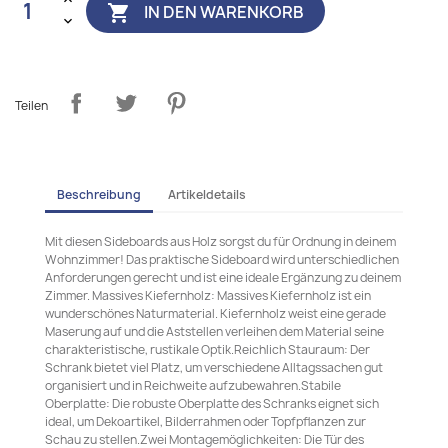
IN DEN WARENKORB

Teilen
Beschreibung
Artikeldetails
Mit diesen Sideboards aus Holz sorgst du für Ordnung in deinem
Wohnzimmer! Das praktische Sideboard wird unterschiedlichen
Anforderungen gerecht und ist eine ideale Ergänzung zu deinem
Zimmer. Massives Kiefernholz: Massives Kiefernholz ist ein
wunderschönes Naturmaterial. Kiefernholz weist eine gerade
Maserung auf und die Aststellen verleihen dem Material seine
charakteristische, rustikale Optik.Reichlich Stauraum: Der
Schrank bietet viel Platz, um verschiedene Alltagssachen gut
organisiert und in Reichweite aufzubewahren.Stabile
Oberplatte: Die robuste Oberplatte des Schranks eignet sich
ideal, um Dekoartikel, Bilderrahmen oder Topfpflanzen zur
Schau zu stellen.Zwei Montagemöglichkeiten: Die Tür des