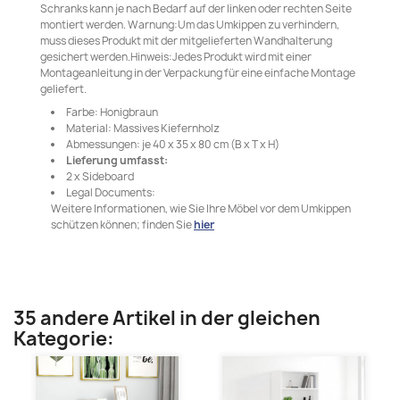
Schranks kann je nach Bedarf auf der linken oder rechten Seite
montiert werden. Warnung:Um das Umkippen zu verhindern,
muss dieses Produkt mit der mitgelieferten Wandhalterung
gesichert werden.Hinweis:Jedes Produkt wird mit einer
Montageanleitung in der Verpackung für eine einfache Montage
geliefert.
Farbe: Honigbraun
Material: Massives Kiefernholz
Abmessungen: je 40 x 35 x 80 cm (B x T x H)
Lieferung umfasst:
2 x Sideboard
Legal Documents:
Weitere Informationen, wie Sie Ihre Möbel vor dem Umkippen
schützen können; finden Sie
hier
35 andere Artikel in der gleichen
Kategorie: