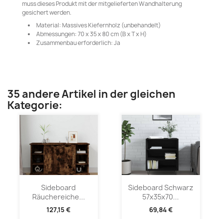
muss dieses Produkt mit der mitgelieferten Wandhalterung
gesichert werden.
Material: Massives Kiefernholz (unbehandelt)
Abmessungen: 70 x 35 x 80 cm (B x T x H)
Zusammenbau erforderlich: Ja
35 andere Artikel in der gleichen
Kategorie:
Sideboard
Sideboard Schwarz
Räuchereiche...
57x35x70...
127,15 €
69,84 €