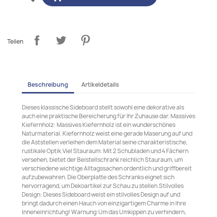
Teilen
Beschreibung
Artikeldetails
Dieses klassische Sideboard stellt sowohl eine dekorative als
auch eine praktische Bereicherung für Ihr Zuhause dar. Massives
Kiefernholz: Massives Kiefernholz ist ein wunderschönes
Naturmaterial. Kiefernholz weist eine gerade Maserung auf und
die Aststellen verleihen dem Material seine charakteristische,
rustikale Optik.Viel Stauraum: Mit 2 Schubladen und 4 Fächern
versehen, bietet der Beistellschrank reichlich Stauraum, um
verschiedene wichtige Alltagssachen ordentlich und griffbereit
aufzubewahren. Die Oberplatte des Schranks eignet sich
hervorragend, um Dekoartikel zur Schau zu stellen.Stilvolles
Design: Dieses Sideboard weist ein stilvolles Design auf und
bringt dadurch einen Hauch von einzigartigem Charme in Ihre
Inneneinrichtung! Warnung:Um das Umkippen zu verhindern,