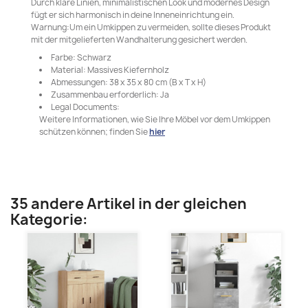
Durch klare Linien, minimalistischen Look und modernes Design
fügt er sich harmonisch in deine Inneneinrichtung ein.
Warnung:Um ein Umkippen zu vermeiden, sollte dieses Produkt
mit der mitgelieferten Wandhalterung gesichert werden.
Farbe: Schwarz
Material: Massives Kiefernholz
Abmessungen: 38 x 35 x 80 cm (B x T x H)
Zusammenbau erforderlich: Ja
Legal Documents:
Weitere Informationen, wie Sie Ihre Möbel vor dem Umkippen
schützen können; finden Sie
hier
35 andere Artikel in der gleichen
Kategorie: