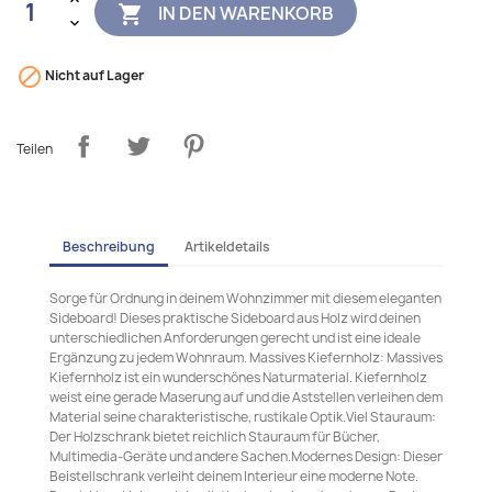
IN DEN WARENKORB


Nicht auf Lager
Teilen
Beschreibung
Artikeldetails
Sorge für Ordnung in deinem Wohnzimmer mit diesem eleganten
Sideboard! Dieses praktische Sideboard aus Holz wird deinen
unterschiedlichen Anforderungen gerecht und ist eine ideale
Ergänzung zu jedem Wohnraum. Massives Kiefernholz: Massives
Kiefernholz ist ein wunderschönes Naturmaterial. Kiefernholz
weist eine gerade Maserung auf und die Aststellen verleihen dem
Material seine charakteristische, rustikale Optik.Viel Stauraum:
Der Holzschrank bietet reichlich Stauraum für Bücher,
Multimedia-Geräte und andere Sachen.Modernes Design: Dieser
Beistellschrank verleiht deinem Interieur eine moderne Note.