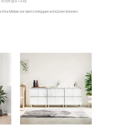
70 cm (B x T x H)
ie Ihre Möbel vor dem Umkippen schützen können;