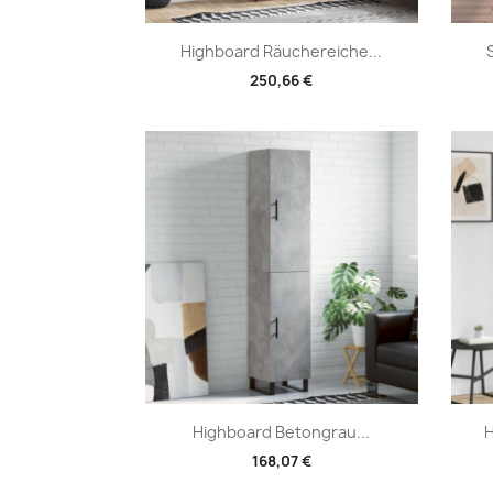
Vorschau

Highboard Räuchereiche...
250,66 €
Vorschau

Highboard Betongrau...
H
168,07 €