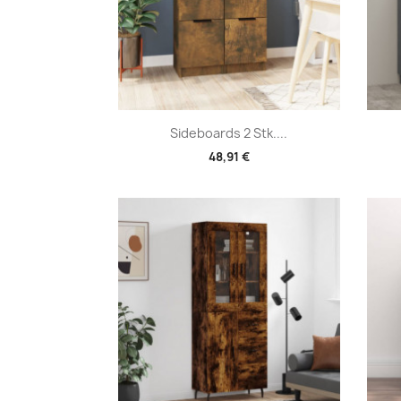
Vorschau

Sideboards 2 Stk....
48,91 €