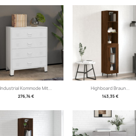
Vorschau
Vorschau


Industrial Kommode Mit...
Highboard Braun...
276,74 €
143,35 €