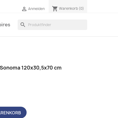
shopping_cart

Warenkorb
(0)
Anmelden
ires
search
u Sonoma 120x30,5x70 cm
ARENKORB