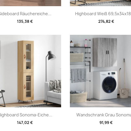
Vorschau
Vorschau


Sideboard Räuchereiche...
Highboard Weiß 69,5x34x180
135,38 €
274,82 €
Vorschau
Vorschau


ighboard Sonoma-Eiche...
Wandschrank Grau Sonoma
147,02 €
91,99 €