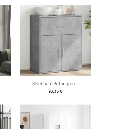
Vorschau

Sideboard Betongrau...
93,36 €