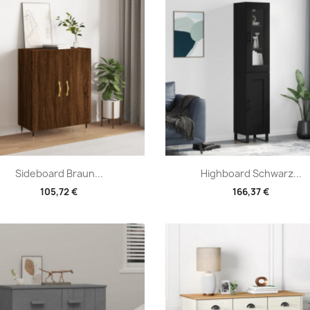
Vorschau
Vorschau


Sideboard Braun...
Highboard Schwarz...
105,72 €
166,37 €