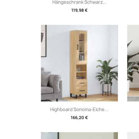
Vorschau

Hängeschrank Schwarz...
119,98 €
Vorschau

Highboard Sonoma-Eiche...
166,20 €