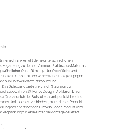
ails
Vitrinenschrank erfüllt deine unterschiedlichen
le Ergänzung zu deinem Zimmer. Praktisches Material:
gewöhnlicher Qualität mit glatter Oberfläche und
stigkeit, Stabilität und Widerstandsfähigkeit gegen
ard aus Holzwerkstoff ist robust und
: Das Sideboard bietet reichlich Stauraum, um
aufzubewahren.Stilvolles Design: Die klaren Linien
dafür, dass sich der Beistellschrank perfekt in deine
m das Umkippen zu verhindern, muss dieses Produkt
terung gesichert werden.Hinweis:Jedes Produkt wird
er Verpackung für eine einfache Montage geliefert.
as