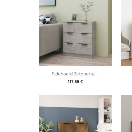
Vorschau

Sideboard Betongrau...
117,55 €