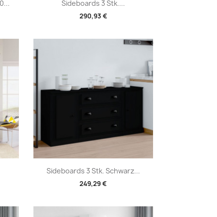
Vorschau

...
Sideboards 3 Stk....
290,93 €
Vorschau

Sideboards 3 Stk. Schwarz...
249,29 €