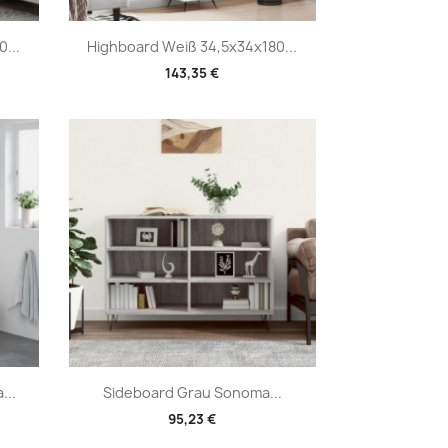
Vorschau

...
Highboard Weiß 34,5x34x180...
143,35 €
Vorschau

...
Sideboard Grau Sonoma...
95,23 €