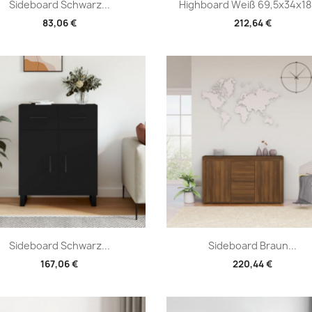
Vorschau
Vorschau


Sideboard Schwarz...
Highboard Weiß 69,5x34x180
83,06 €
212,64 €
Vorschau
Vorschau


Sideboard Schwarz...
Sideboard Braun...
167,06 €
220,44 €