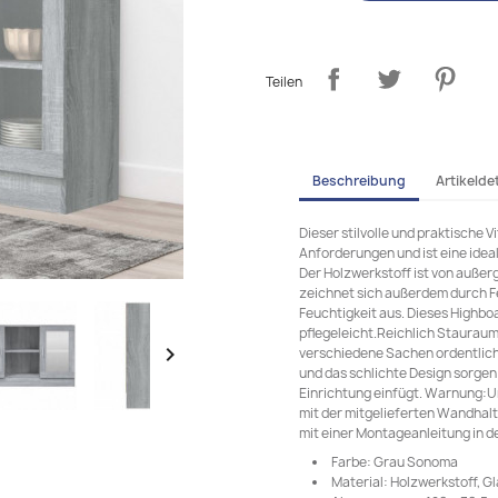
Teilen
Beschreibung
Artikeldet
Dieser stilvolle und praktische 
Anforderungen und ist eine idea
Der Holzwerkstoff ist von außer
zeichnet sich außerdem durch Fe
Feuchtigkeit aus. Dieses Highbo
pflegeleicht.Reichlich Stauraum

verschiedene Sachen ordentlich 
und das schlichte Design sorgen 
Einrichtung einfügt. Warnung:U
mit der mitgelieferten Wandhal
mit einer Montageanleitung in d
Farbe: Grau Sonoma
Material: Holzwerkstoff, Gl