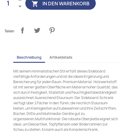
IN DEN WARENKORB

Teilen
Beschreibung
Artikeldetails
Mit seinem minimalistischen Stil erfüllt dieses Sideboard
vielfältige Anforderungen und ist die ideale Ergänzung und
Bereicherung für jeden Raum. Premium Material: Holzwerkstoff
ist mit seiner glatten Oberfläche ein Material hoher Qualität, das
sich durch Festigkeit, Stabilität und Feuchtigkeitsbeständigkeit
auszeichnet.Ausreichend Stauraum: Der Sideboard-Schrank
verfügt über 2 Fächer in den Türen, die reichlich Stauraum
bieten, um Kleinigkeiten aufzubewahren und Ihre Zeitschriften,
Bücher, DVDs und Multimedia-Geräte gut zu
organisieren.Multifunktional: Die robuste Oberplatte eignet sich
ideal, um Dekoartikel, Topfpflanzen oder Bilderrahmen zur
Schau zu stellen. Es kann auch als Konsolenschrank,