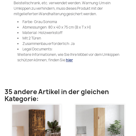
Beistellschrank, etc. verwendet werden. Warnung:Um ein
Umkippen zu verhindern, muss dieses Produkt mit der
mitgelieferten Wandhalterung gesichert werden.
Farbe: Grau Sonoma
Abmessungen: 80 x 40 x 75 cm (B x T x H)
Material: Holzwerkstoff
Mit 2 Türen
Zusammenbau erforderlich: Ja
Legal Documents:
Weitere Informationen, wie Sie Ihre Möbel vor dem Umkippen
schützen können; finden Sie
hier
35 andere Artikel in der gleichen
Kategorie: