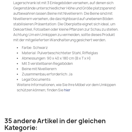
Lagerschrank ist mit 3 Einlegeböden versehen, auf denen sich
Gegenstände unterschiedlicher Höhe und Größe platzsparend
aufbewahren lassen.Beine mit Nivellierern: Die Beine sind mit
Nivellierern versehen, die das Highboard auf unebenen Böden
stabilisieren.Präsentation: Die Oberplatte eignet sich ideal, um
Dekoartikel, Fotoalben oder kleine Pflanzen zur Schau zu stellen.
Achtung:Um ein Umkippen zu vermeiden, sollte dieses Produkt
mit der mitgelieferten Wandhalterung gesichert werden.
Farbe: Schwarz
Material: Pulverbeschichteter Stahl, Riffelglas
Abmessungen: 90 x 40 x 180 cm (B x T x H)
Mit 3 verstellbaren Regalböden
Beine mit Nivellierern
Zusammenbau erforderlich: Ja
Legal Documents:
Weitere Informationen, wie Sie Ihre Möbel vor dem Umkippen
schützen können; finden Sie
hier
35 andere Artikel in der gleichen
Kategorie: