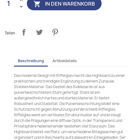
IN DEN WARENKORB

Teilen
Beschreibung
Artikeldetails
Das moderne Design mit Riffelglas macht das Highboard zu einer
praktischen und trendigen Ergänzung zu deinem Zuhause.
Stabiles Material: Das Gestell des Sideboards ist aus
pulverbeschichtetem Stahl gefertigt. Stahl ist ein
außergewöhnlich hartes und starkes Material. Er bietet
Robustheit und Stabilität. Die Pulverbeschichtung bildet eine
Schutzschicht gegen Abnutzung und Verschleiß.Riffelglas:
Riffelglas weist ein vertikales Strukturmuster auf und erzeugt
durch die Prägungen eine diffuse Optik, in der Transparenz und
Privatsphäre nebeneinander bestehen.Viel Stauraum: Das
Highboard bietet viel Platz, um verschiedene Alltagssachen gut
organisiert und in Reichweite aufzubewahren.Einlegeboden: Der