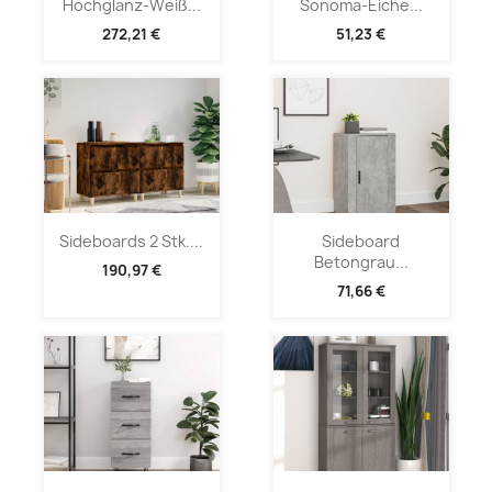
Hochglanz-Weiß...
Sonoma-Eiche...
272,21 €
51,23 €
Sideboards 2 Stk....
Sideboard
Betongrau...
190,97 €
71,66 €