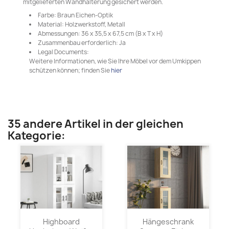
mitgelieferten Wandhalterung gesichert werden.
Farbe: Braun Eichen-Optik
Material: Holzwerkstoff, Metall
Abmessungen: 36 x 35,5 x 67,5 cm (B x T x H)
Zusammenbau erforderlich: Ja
Legal Documents:
Weitere Informationen, wie Sie Ihre Möbel vor dem Umkippen
schützen können; finden Sie
hier
35 andere Artikel in der gleichen
Kategorie:
Highboard
Hängeschrank