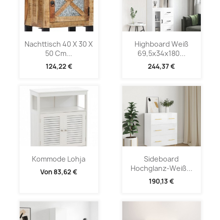
Nachttisch 40 X 30 X
Highboard Weiß
50 Cm...
69,5x34x180...
124,22 €
244,37 €
Kommode Lohja
Sideboard
Hochglanz-Weiß...
Von
83,62 €
190,13 €