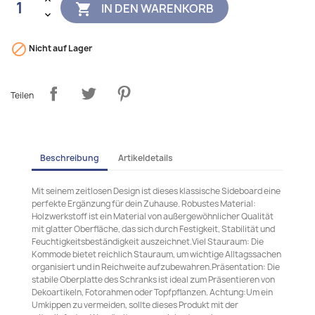
IN DEN WARENKORB


Nicht auf Lager
Teilen
Beschreibung
Artikeldetails
Mit seinem zeitlosen Design ist dieses klassische Sideboard eine
perfekte Ergänzung für dein Zuhause. Robustes Material:
Holzwerkstoff ist ein Material von außergewöhnlicher Qualität
mit glatter Oberfläche, das sich durch Festigkeit, Stabilität und
Feuchtigkeitsbeständigkeit auszeichnet.Viel Stauraum: Die
Kommode bietet reichlich Stauraum, um wichtige Alltagssachen
organisiert und in Reichweite aufzubewahren.Präsentation: Die
stabile Oberplatte des Schranks ist ideal zum Präsentieren von
Dekoartikeln, Fotorahmen oder Topfpflanzen. Achtung:Um ein
Umkippen zu vermeiden, sollte dieses Produkt mit der