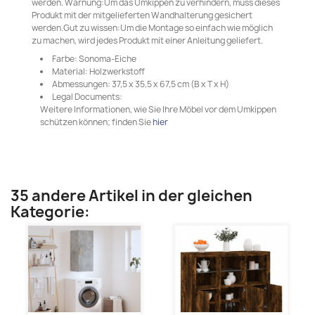
werden. Warnung:Um das Umkippen zu verhindern, muss dieses
Produkt mit der mitgelieferten Wandhalterung gesichert
werden.Gut zu wissen:Um die Montage so einfach wie möglich
zu machen, wird jedes Produkt mit einer Anleitung geliefert.
Farbe: Sonoma-Eiche
Material: Holzwerkstoff
Abmessungen: 37,5 x 35,5 x 67,5 cm (B x T x H)
Legal Documents:
Weitere Informationen, wie Sie Ihre Möbel vor dem Umkippen
schützen können; finden Sie
hier
35 andere Artikel in der gleichen
Kategorie: