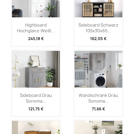
Highboard
Sideboard Schwarz
Hochglanz-Weiß...
105x30x65...
245,18 €
162,05 €
Sideboard Grau
Wandschrank Grau
Sonoma...
Sonoma...
121,75 €
71,66 €