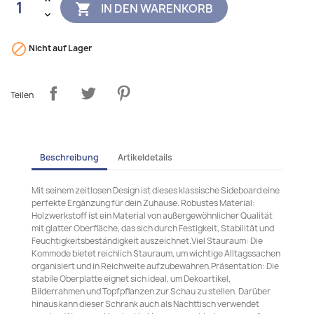
IN DEN WARENKORB


Nicht auf Lager
Teilen
Beschreibung
Artikeldetails
Mit seinem zeitlosen Design ist dieses klassische Sideboard eine
perfekte Ergänzung für dein Zuhause. Robustes Material:
Holzwerkstoff ist ein Material von außergewöhnlicher Qualität
mit glatter Oberfläche, das sich durch Festigkeit, Stabilität und
Feuchtigkeitsbeständigkeit auszeichnet.Viel Stauraum: Die
Kommode bietet reichlich Stauraum, um wichtige Alltagssachen
organisiert und in Reichweite aufzubewahren.Präsentation: Die
stabile Oberplatte eignet sich ideal, um Dekoartikel,
Bilderrahmen und Topfpflanzen zur Schau zu stellen. Darüber
hinaus kann dieser Schrank auch als Nachttisch verwendet